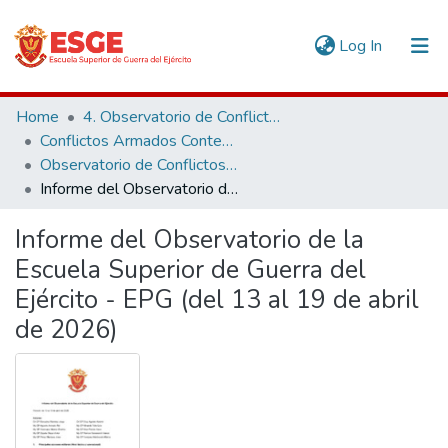
(current)
Log In
Communities & Collections
Home
4. Observatorio de Conflictos y Seguridad Internacional
Conflictos Armados Contemporáneos
All of DSpace
Observatorio de Conflictos Armados Contemporáneos
Informe del Observatorio de la Escuela Superior de Guerra del Ejército - EPG (del 13 al 19 de abril de 2026)
Statistics
Informe del Observatorio de la
Escuela Superior de Guerra del
Ejército - EPG (del 13 al 19 de abril
de 2026)