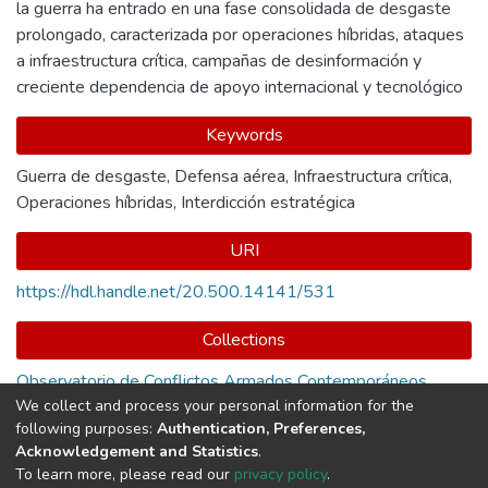
la guerra ha entrado en una fase consolidada de desgaste
prolongado, caracterizada por operaciones híbridas, ataques
a infraestructura crítica, campañas de desinformación y
creciente dependencia de apoyo internacional y tecnológico
Keywords
Guerra de desgaste
,
Defensa aérea
,
Infraestructura crítica
,
Operaciones híbridas
,
Interdicción estratégica
URI
https://hdl.handle.net/20.500.14141/531
Collections
Observatorio de Conflictos Armados Contemporáneos
We collect and process your personal information for the
following purposes:
Authentication, Preferences,
Full item page
Acknowledgement and Statistics
.
To learn more, please read our
privacy policy
.