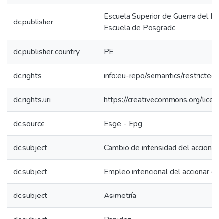
Escuela Superior de Guerra del Ejé
dc.publisher
Escuela de Posgrado
dc.publisher.country
PE
dc.rights
info:eu-repo/semantics/restricte
dc.rights.uri
https://creativecommons.org/licen
dc.source
Esge - Epg
dc.subject
Cambio de intensidad del accionar
dc.subject
Empleo intencional del accionar gu
dc.subject
Asimetría