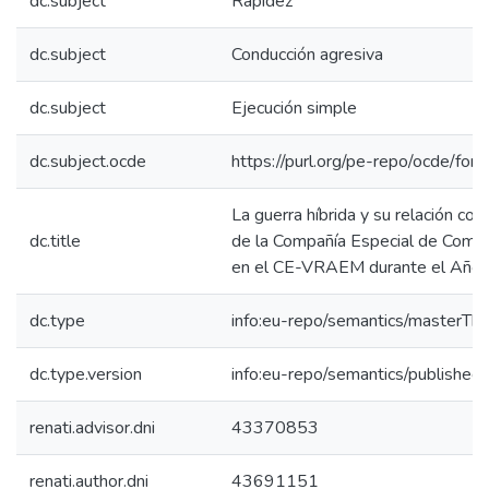
dc.subject
Rapidez
dc.subject
Conducción agresiva
dc.subject
Ejecución simple
dc.subject.ocde
https://purl.org/pe-repo/ocde/for
La guerra híbrida y su relación co
dc.title
de la Compañía Especial de Com
en el CE-VRAEM durante el Año
dc.type
info:eu-repo/semantics/masterThe
dc.type.version
info:eu-repo/semantics/published
renati.advisor.dni
43370853
renati.author.dni
43691151