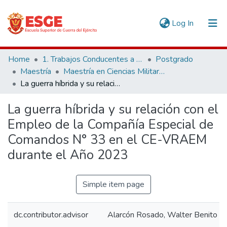
(current)
Log In
Communities & Collections
Home
1. Trabajos Conducentes a Grados y Títulos
Postgrado
Maestría
Maestría en Ciencias Militares
All of DSpace
La guerra híbrida y su relación con el Empleo de la Compañía Especial de Comandos N° 33 en el CE-VRAEM durante el Año 2023
Statistics
La guerra híbrida y su relación con el
Empleo de la Compañía Especial de
Comandos N° 33 en el CE-VRAEM
durante el Año 2023
Simple item page
dc.contributor.advisor
Alarcón Rosado, Walter Benito