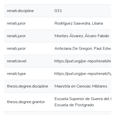
renati.discipline
031
renati.juror
Rodríguez Saavedra, Liliana
renati.juror
Montes Álvarez, Álvaro Fabián
renati.juror
Antezana De Gregori, Paul Edwar
renati.level
https://purl.org/pe-repo/renati/ni
renati.type
https://purl.org/pe-repo/renati/ty
thesis.degree.discipline
Maestría en Ciencias Militares
Escuela Superior de Guerra del Ejé
thesis.degree.grantor
Escuela de Postgrado