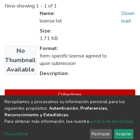
Now showing
1 - 1 of 1
Name:
Down
license.txt
load
Size:
1.71 KB
Format:
No
Item-specific license agreed to
Thumbnail
upon submission
Available
Description:
Collections
Recopilamos y procesamos su información personal para los
Maestría en Ciencias Militares
siguientes propósitos:
Autenticación, Preferencias,
Reconocimiento y Estadísticas
.
Para obtener más información, lea nuestra
política de privacidad
.
DSpace software
copyright © 2002-2026
LYRASIS
Cookie
Privacy
End User
Send
Personalizar
Rechazar
Aceptar
settings
policy
Agreement
Feedback