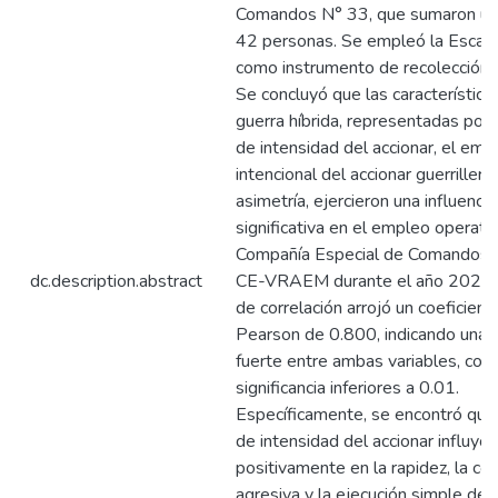
Comandos N° 33, que sumaron un 
42 personas. Se empleó la Escala
como instrumento de recolección 
Se concluyó que las característica
guerra híbrida, representadas por 
de intensidad del accionar, el emp
intencional del accionar guerrillero 
asimetría, ejercieron una influencia
significativa en el empleo operativ
Compañía Especial de Comandos 
dc.description.abstract
CE-VRAEM durante el año 2023. E
de correlación arrojó un coeficient
Pearson de 0.800, indicando una r
fuerte entre ambas variables, con
significancia inferiores a 0.01.
Específicamente, se encontró que
de intensidad del accionar influyó
positivamente en la rapidez, la co
agresiva y la ejecución simple de 