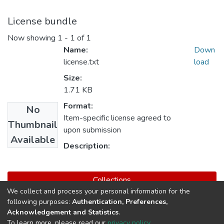
License bundle
Now showing
1 - 1 of 1
Name:
Down
license.txt
load
Size:
1.71 KB
Format:
No
Item-specific license agreed to
Thumbnail
upon submission
Available
Description:
Collections
We collect and process your personal information for the
Maestría en Ciencias Militares
following purposes:
Authentication, Preferences,
Acknowledgement and Statistics
.
To learn more, please read our
privacy policy
.