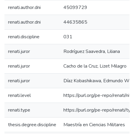
renati.author.dni
45099729
renati.author.dni
44635865
renati.discipline
031
renati.juror
Rodríguez Saavedra, Liliana
renati.juror
Cacho de la Cruz, Lizet Milagro
renati.juror
Díaz Kobashikawa, Edmundo Wen
renati.level
https://purl.org/pe-repo/renati/ni
renati.type
https://purl.org/pe-repo/renati/ty
thesis.degree.discipline
Maestría en Ciencias Militares