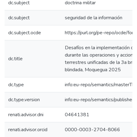
dc.subject
doctrina militar
dc.subject
seguridad de la información
dc.subject.ocde
https://purl.org/pe-repo/ocde/for
Desafíos en la implementación de 
durante las operaciones y accione
dc.title
terrestres unificadas de la 3a bri
blindada, Moquegua 2025
dc.type
info:eu-repo/semantics/masterThe
dc.type.version
info:eu-repo/semantics/published
renati.advisor.dni
04641381
renati.advisor.orcid
0000-0003-2704-8066