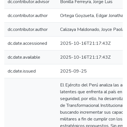
dc.contributor.advisor
Bonilla Ferreyra, Jorge Luis
dc.contributor.author
Ortega Goyzueta, Edgar Jonathan
dc.contributor.author
Calizaya Maldonado, Joyce Paola
dc.date.accessioned
2025-10-16T21:17:43Z
dc.date.available
2025-10-16T21:17:43Z
dc.date.issued
2025-09-25
El Ejército del Perú analiza las 
latentes que enfrenta al país en 
seguridad, por ello, ha desarrollad
de Transformacional Institucional 
buscando incrementar sus capaci
militares a fin de cumplir con los r
estratégicos propuestos. Sin emba