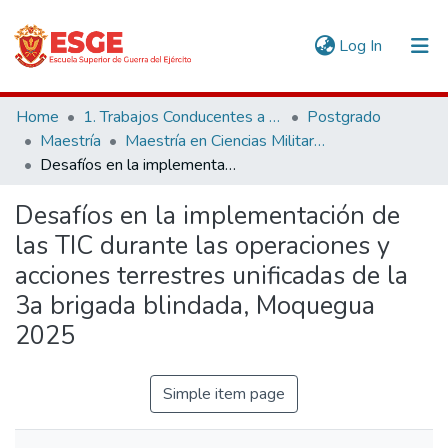
(current)
Log In
Communities & Collections
Home
1. Trabajos Conducentes a Grados y Títulos
Postgrado
Maestría
Maestría en Ciencias Militares
All of DSpace
Desafíos en la implementación de las TIC durante las operaciones y acciones terrestres unificadas de la 3a brigada blindada, Moquegua 2025
Statistics
Desafíos en la implementación de
las TIC durante las operaciones y
acciones terrestres unificadas de la
3a brigada blindada, Moquegua
2025
Simple item page