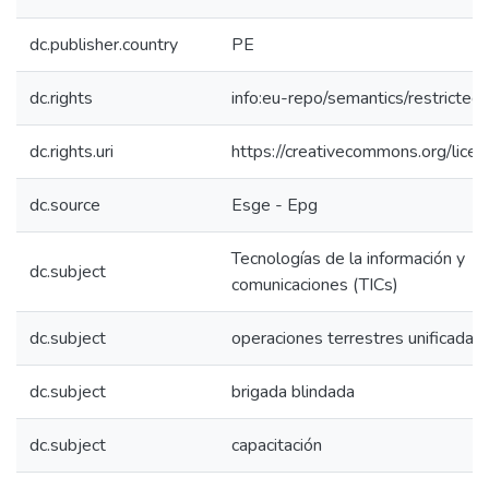
dc.publisher.country
PE
dc.rights
info:eu-repo/semantics/restricte
dc.rights.uri
https://creativecommons.org/licen
dc.source
Esge - Epg
Tecnologías de la información y
dc.subject
comunicaciones (TICs)
dc.subject
operaciones terrestres unificadas
dc.subject
brigada blindada
dc.subject
capacitación