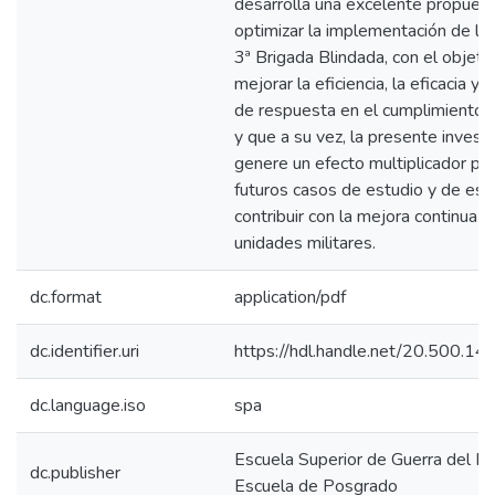
desarrolla una excelente propues
optimizar la implementación de las
3ª Brigada Blindada, con el objeti
mejorar la eficiencia, la eficacia y 
de respuesta en el cumplimiento d
y que a su vez, la presente invest
genere un efecto multiplicador par
futuros casos de estudio y de es
contribuir con la mejora continua 
unidades militares.
dc.format
application/pdf
dc.identifier.uri
https://hdl.handle.net/20.500.1
dc.language.iso
spa
Escuela Superior de Guerra del Ejé
dc.publisher
Escuela de Posgrado