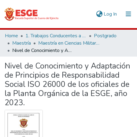
(current)
Log In
Communities & Collections
Home
1. Trabajos Conducentes a Grados y Títulos
Postgrado
Maestría
Maestría en Ciencias Militares
All of DSpace
Nivel de Conocimiento y Adaptación de Principios de Responsabilidad Social ISO 26000 de los oficiales de la Planta Orgánica de la ESGE, año 2023.
Statistics
Nivel de Conocimiento y Adaptación
de Principios de Responsabilidad
Social ISO 26000 de los oficiales de
la Planta Orgánica de la ESGE, año
2023.