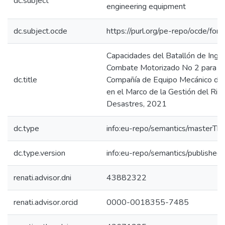
dc.subject
engineering equipment
dc.subject.ocde
https://purl.org/pe-repo/ocde/for
Capacidades del Batallón de Ingen
Combate Motorizado No 2 para Co
dc.title
Compañía de Equipo Mecánico de I
en el Marco de la Gestión del Ri
Desastres, 2021
dc.type
info:eu-repo/semantics/masterThe
dc.type.version
info:eu-repo/semantics/published
renati.advisor.dni
43882322
renati.advisor.orcid
0000-0018355-7485