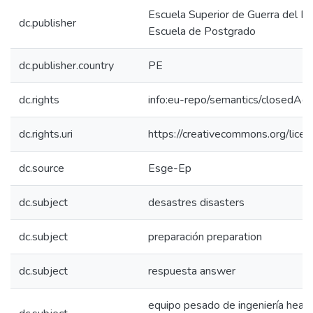
Escuela Superior de Guerra del Ejé
dc.publisher
Escuela de Postgrado
dc.publisher.country
PE
dc.rights
info:eu-repo/semantics/closedAc
dc.rights.uri
https://creativecommons.org/licen
dc.source
Esge-Ep
dc.subject
desastres disasters
dc.subject
preparación preparation
dc.subject
respuesta answer
equipo pesado de ingeniería heav