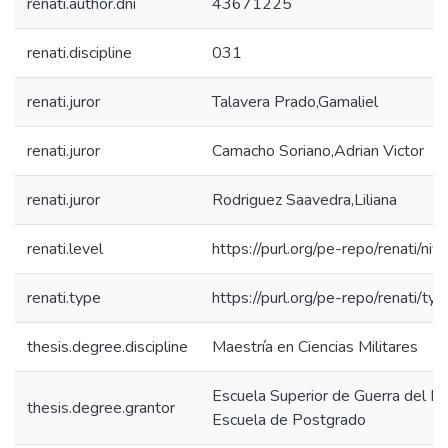
renati.author.dni
43671225
renati.discipline
031
renati.juror
Talavera Prado,Gamaliel
renati.juror
Camacho Soriano,Adrian Victor
renati.juror
Rodriguez Saavedra,Liliana
renati.level
https://purl.org/pe-repo/renati/ni
renati.type
https://purl.org/pe-repo/renati/ty
thesis.degree.discipline
Maestría en Ciencias Militares
Escuela Superior de Guerra del Ejé
thesis.degree.grantor
Escuela de Postgrado