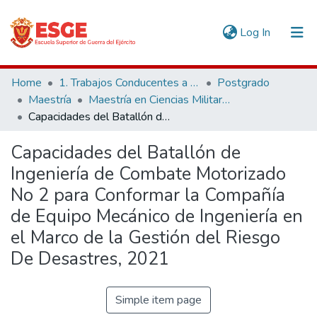
(current)
Log In
Communities & Collections
Home
1. Trabajos Conducentes a Grados y Títulos
Postgrado
Maestría
Maestría en Ciencias Militares
All of DSpace
Capacidades del Batallón de Ingeniería de Combate Motorizado No 2 para Conformar la Compañía de Equipo Mecánico de Ingeniería en el Marco de la Gestión del Riesgo De Desastres, 2021
Statistics
Capacidades del Batallón de
Ingeniería de Combate Motorizado
No 2 para Conformar la Compañía
de Equipo Mecánico de Ingeniería en
el Marco de la Gestión del Riesgo
De Desastres, 2021
Simple item page