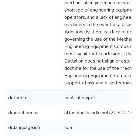
mechanical engineering equipment
shortage of engineering equipmen
operators, and a lack of engineeri
machinery in the event of a disaste
Additionally, there is a lack of doc
governing the use of the Mechanic
Engineering Equipment Company 
most significant conclusion is that
Battalion does not align or establi
doctrine for the use of the Mechan
Engineering Equipment Company (
support of risk and disaster man
dc.format
application/pdf
dc.identifier.uri
https://hdl.handle.net/20.500.1
dc.language.iso
spa