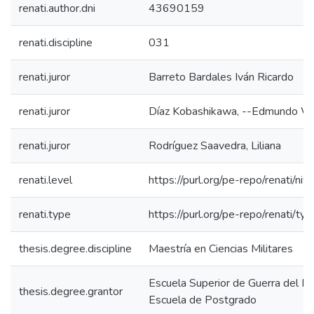
renati.author.dni
43690159
renati.discipline
031
renati.juror
Barreto Bardales Iván Ricardo
renati.juror
Díaz Kobashikawa, --Edmundo W
renati.juror
Rodríguez Saavedra, Liliana
renati.level
https://purl.org/pe-repo/renati/ni
renati.type
https://purl.org/pe-repo/renati/ty
thesis.degree.discipline
Maestría en Ciencias Militares
Escuela Superior de Guerra del Ejé
thesis.degree.grantor
Escuela de Postgrado