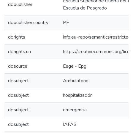
Escuela Superior de Guerra del Ejé
dc.publisher
Escuela de Posgrado
dc.publisher.country
PE
dc.rights
info:eu-repo/semantics/restricte
dc.rights.uri
https://creativecommons.org/licen
dc.source
Esge - Epg
dc.subject
Ambulatorio
dc.subject
hospitalización
dc.subject
emergencia
dc.subject
IAFAS