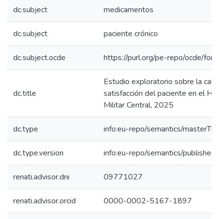
dc.subject
medicamentos
dc.subject
paciente crónico
dc.subject.ocde
https://purl.org/pe-repo/ocde/for
Estudio exploratorio sobre la cali
dc.title
satisfacción del paciente en el Ho
Militar Central, 2025
dc.type
info:eu-repo/semantics/masterThe
dc.type.version
info:eu-repo/semantics/published
renati.advisor.dni
09771027
renati.advisor.orcid
0000-0002-5167-1897