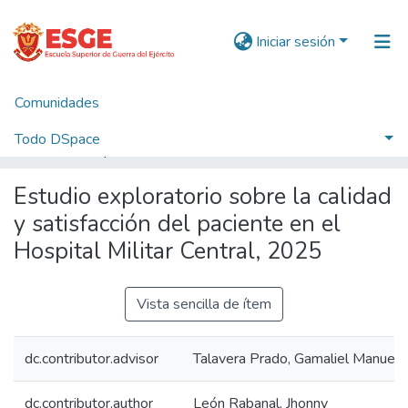
Iniciar sesión
Comunidades
Inicio
1. Trabajos Conducentes a Grados y Títulos
Postgrado
Maestría
Maestría en Ciencias Militares
Todo DSpace
Estudio exploratorio sobre la calidad y satisfacción del paciente en el Hospital Militar Central, 2025
Estadísticas
Estudio exploratorio sobre la calidad
y satisfacción del paciente en el
Hospital Militar Central, 2025
Vista sencilla de ítem
dc.contributor.advisor
Talavera Prado, Gamaliel Manuel
dc.contributor.author
León Rabanal, Jhonny