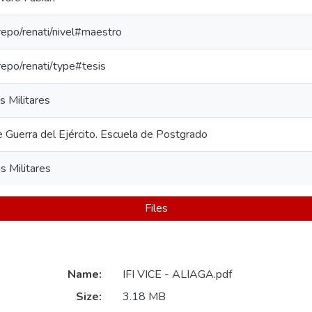
-repo/renati/nivel#maestro
-repo/renati/type#tesis
s Militares
e Guerra del Ejército. Escuela de Postgrado
s Militares
Files
Name:
IFI VICE - ALIAGA.pdf
Size:
3.18 MB