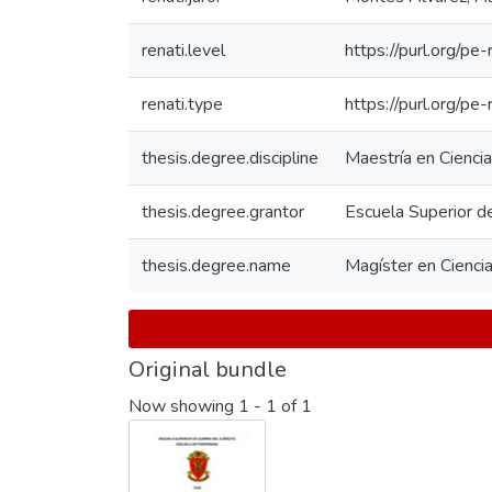
renati.level
https://purl.org/pe
renati.type
https://purl.org/pe
thesis.degree.discipline
Maestría en Ciencia
thesis.degree.grantor
Escuela Superior d
thesis.degree.name
Magíster en Ciencia
Original bundle
Now showing
1 - 1 of 1