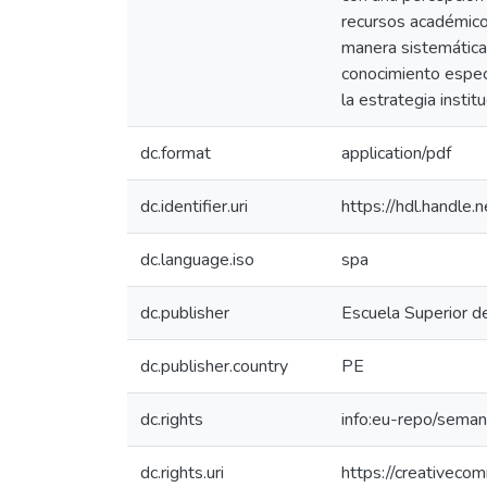
recursos académicos
manera sistemática
conocimiento especi
la estrategia institu
dc.format
application/pdf
dc.identifier.uri
https://hdl.handl
dc.language.iso
spa
dc.publisher
Escuela Superior d
dc.publisher.country
PE
dc.rights
info:eu-repo/sema
dc.rights.uri
https://creativeco