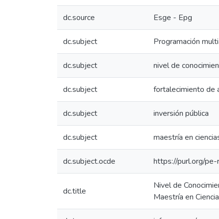
dc.source
Esge - Epg
dc.subject
Programación multi
dc.subject
nivel de conocimie
dc.subject
fortalecimiento de 
dc.subject
inversión pública
dc.subject
maestría en ciencias
dc.subject.ocde
https://purl.org/p
Nivel de Conocimien
dc.title
Maestría en Ciencia