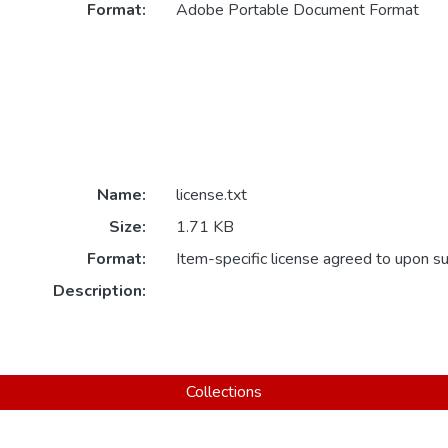
Format:
Adobe Portable Document Format
Name:
license.txt
Size:
1.71 KB
Format:
Item-specific license agreed to upon s
Description:
Collections