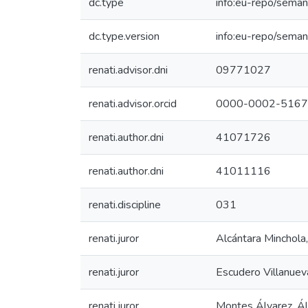
dc.type
info:eu-repo/seman
dc.type.version
info:eu-repo/seman
renati.advisor.dni
09771027
renati.advisor.orcid
0000-0002-5167
renati.author.dni
41071726
renati.author.dni
41011116
renati.discipline
031
renati.juror
Alcántara Minchola
renati.juror
Escudero Villanueva
renati.juror
Montes Álvarez, Ál