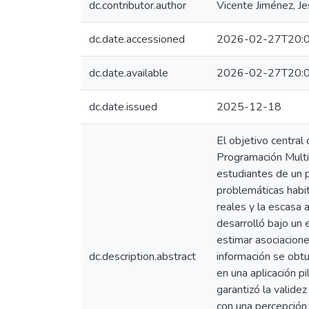
dc.contributor.author
Vicente Jiménez, J
dc.date.accessioned
2026-02-27T20:0
dc.date.available
2026-02-27T20:0
dc.date.issued
2025-12-18
El objetivo central 
Programación Multia
estudiantes de un 
problemáticas habit
reales y la escasa 
desarrolló bajo un 
estimar asociacion
dc.description.abstract
información se obt
en una aplicación pi
garantizó la valide
con una percepción 