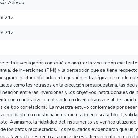
esús Alfredo
8:21Z
8:21Z
de esta investigación consistió en analizar la vinculación existent
nual de Inversiones (PMI) y la percepción que se tiene respecto 
posgrado militar enfocado en la gestión estratégica, de modo que
uales como los retrasos en la ejecución presupuestaria, las dec
alineación entre las inversiones y los objetivos institucionales de
enfoque cuantitativo, empleando un diseño transversal de carácte
es de tipo correlacional. La muestra estuvo conformada por sesen
uvo mediante un cuestionario estructurado en escala Likert, vali
loto. Asimismo, la fiabilidad del instrumento se verificó utilizando
z de los datos recolectados. Los resultados evidenciaron que un 
más favorable respecto al aporte de esta herramienta en el fortal