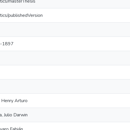
tics/masterThesis
tics/publishedVersion
-1897
, Henry Arturo
, Julio Darwin
varo Fabián