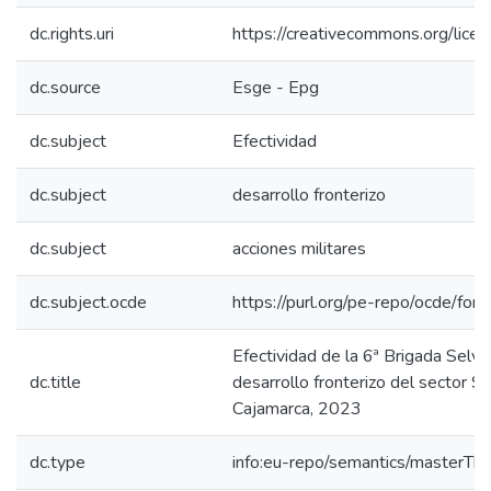
dc.rights.uri
https://creativecommons.org/licen
dc.source
Esge - Epg
dc.subject
Efectividad
dc.subject
desarrollo fronterizo
dc.subject
acciones militares
dc.subject.ocde
https://purl.org/pe-repo/ocde/for
Efectividad de la 6ª Brigada Selva
dc.title
desarrollo fronterizo del sector Sa
Cajamarca, 2023
dc.type
info:eu-repo/semantics/masterThe