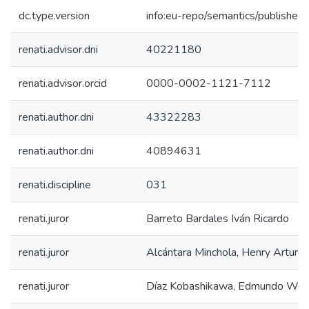
dc.type.version
info:eu-repo/semantics/published
renati.advisor.dni
40221180
renati.advisor.orcid
0000-0002-1121-7112
renati.author.dni
43322283
renati.author.dni
40894631
renati.discipline
031
renati.juror
Barreto Bardales Iván Ricardo
renati.juror
Alcántara Minchola, Henry Arturo
renati.juror
Díaz Kobashikawa, Edmundo Wen