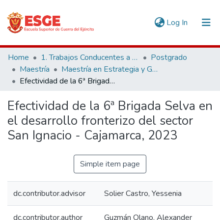
(current)
Log In
Communities & Collections
Home
1. Trabajos Conducentes a Grados y Títulos
Postgrado
Maestría
Maestría en Estrategia y Geopolítica
All of DSpace
Efectividad de la 6ª Brigada Selva en el desarrollo fronterizo del sector San Ignacio - Cajamarca, 2023
Statistics
Efectividad de la 6ª Brigada Selva en
el desarrollo fronterizo del sector
San Ignacio - Cajamarca, 2023
Simple item page
dc.contributor.advisor
Solier Castro, Yessenia
dc.contributor.author
Guzmán Olano, Alexander