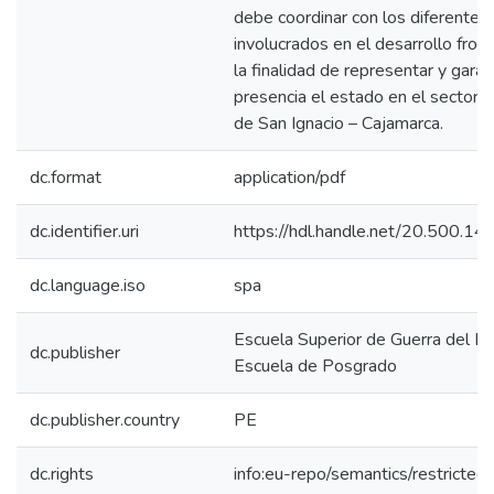
debe coordinar con los diferentes
involucrados en el desarrollo front
la finalidad de representar y garant
presencia el estado en el sector d
de San Ignacio – Cajamarca.
dc.format
application/pdf
dc.identifier.uri
https://hdl.handle.net/20.500.1
dc.language.iso
spa
Escuela Superior de Guerra del Ejé
dc.publisher
Escuela de Posgrado
dc.publisher.country
PE
dc.rights
info:eu-repo/semantics/restricte