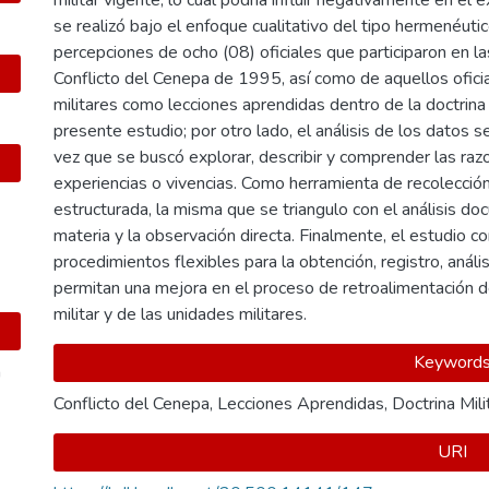
militar vigente, lo cual podría influir negativamente en el
se realizó bajo el enfoque cualitativo del tipo hermenéut
percepciones de ocho (08) oficiales que participaron en l
Conflicto del Cenepa de 1995, así como de aquellos oficia
militares como lecciones aprendidas dentro de la doctrina 
presente estudio; por otro lado, el análisis de los datos s
vez que se buscó explorar, describir y comprender las razo
experiencias o vivencias. Como herramienta de recolección 
estructurada, la misma que se triangulo con el análisis doc
materia y la observación directa. Finalmente, el estudio c
procedimientos flexibles para la obtención, registro, análi
permitan una mejora en el proceso de retroalimentación de 
militar y de las unidades militares.
Keyword
a
Conflicto del Cenepa
,
Lecciones Aprendidas
,
Doctrina Mili
URI