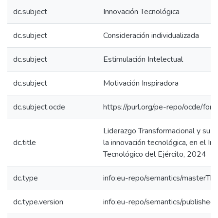
dc.subject
Innovación Tecnológica
dc.subject
Consideración individualizada
dc.subject
Estimulación Intelectual
dc.subject
Motivación Inspiradora
dc.subject.ocde
https://purl.org/pe-repo/ocde/for
Liderazgo Transformacional y su in
dc.title
la innovación tecnológica, en el Ins
Tecnológico del Ejército, 2024
dc.type
info:eu-repo/semantics/masterThe
dc.type.version
info:eu-repo/semantics/published