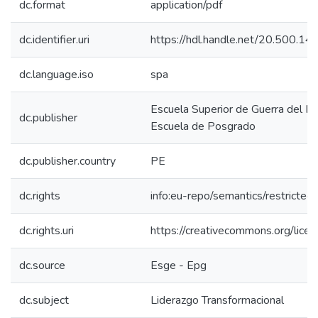
dc.format
application/pdf
dc.identifier.uri
https://hdl.handle.net/20.500.1
dc.language.iso
spa
Escuela Superior de Guerra del Ejé
dc.publisher
Escuela de Posgrado
dc.publisher.country
PE
dc.rights
info:eu-repo/semantics/restricte
dc.rights.uri
https://creativecommons.org/licen
dc.source
Esge - Epg
dc.subject
Liderazgo Transformacional