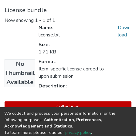
License bundle
Now showing
1 - 1 of 1
Name:
Down
license.txt
load
Size:
1.71 KB
Format:
No
Item-specific license agreed to
Thumbnail
upon submission
Available
Description:
Collections
We collect and process your personal information for the
Maestría en Estrategia y Geopolítica
following purposes:
Authentication, Preferences,
Acknowledgement and Statistics
.
To learn more, please read our
privacy policy
.