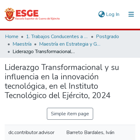
(current)
Log In
Communities & Collections
Home
1. Trabajos Conducentes a Grados y Títulos
Postgrado
Maestría
Maestría en Estrategia y Geopolítica
All of DSpace
Liderazgo Transformacional y su influencia en la innovación tecnológica, en el Instituto Tecnológico del Ejército, 2024
Statistics
Liderazgo Transformacional y su
influencia en la innovación
tecnológica, en el Instituto
Tecnológico del Ejército, 2024
Simple item page
dc.contributor.advisor
Barreto Bardales, Iván