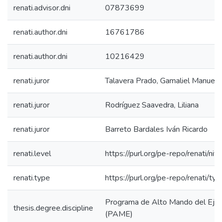
renati.advisor.dni
07873699
renati.author.dni
16761786
renati.author.dni
10216429
renati.juror
Talavera Prado, Gamaliel Manuel
renati.juror
Rodríguez Saavedra, Liliana
renati.juror
Barreto Bardales Iván Ricardo
renati.level
https://purl.org/pe-repo/renati/ni
renati.type
https://purl.org/pe-repo/renati/ty
Programa de Alto Mando del Ejér
thesis.degree.discipline
(PAME)