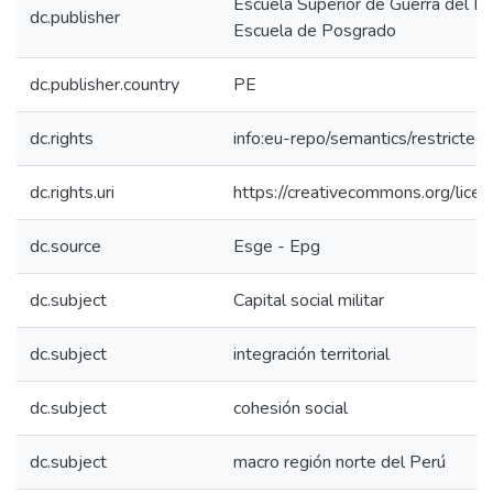
Escuela Superior de Guerra del Ejé
dc.publisher
Escuela de Posgrado
dc.publisher.country
PE
dc.rights
info:eu-repo/semantics/restricte
dc.rights.uri
https://creativecommons.org/licen
dc.source
Esge - Epg
dc.subject
Capital social militar
dc.subject
integración territorial
dc.subject
cohesión social
dc.subject
macro región norte del Perú