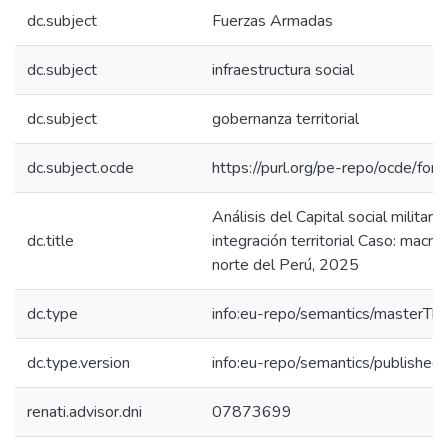
dc.subject
Fuerzas Armadas
dc.subject
infraestructura social
dc.subject
gobernanza territorial
dc.subject.ocde
https://purl.org/pe-repo/ocde/for
Análisis del Capital social militar p
dc.title
integración territorial Caso: macro
norte del Perú, 2025
dc.type
info:eu-repo/semantics/masterThe
dc.type.version
info:eu-repo/semantics/published
renati.advisor.dni
07873699