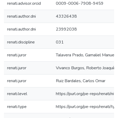
renati.advisor.orcid
0009-0006-7908-9459
renati.author.dni
43326438
renati.author.dni
23992038
renati.discipline
031
renati.juror
Talavera Prado, Gamaliel Manuel
renati.juror
Vivanco Burgos, Roberto Joaquín
renati.juror
Ruiz Bardales, Carlos Omar
renati.level
https://purl.org/pe-repo/renati/ni
renati.type
https://purl.org/pe-repo/renati/ty