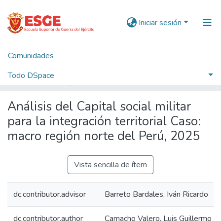
Iniciar sesión
Comunidades
Inicio
1. Trabajos Conducentes a Grados y Títulos
Postgrado
Maestría
Maestría en Estrategia y Geopolítica
Todo DSpace
Análisis del Capital social militar para la integración territorial Caso: macro región norte del Perú, 2025
Estadísticas
Análisis del Capital social militar
para la integración territorial Caso:
macro región norte del Perú, 2025
Vista sencilla de ítem
dc.contributor.advisor
Barreto Bardales, Iván Ricardo
dc.contributor.author
Camacho Valero, Luis Guillermo