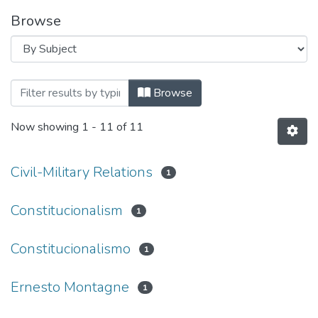
Browse
Browsing 3. Publicaciones by Subject
Browse
Now showing
1 - 11 of 11
Civil-Military Relations
1
Constitucionalism
1
Constitucionalismo
1
Ernesto Montagne
1