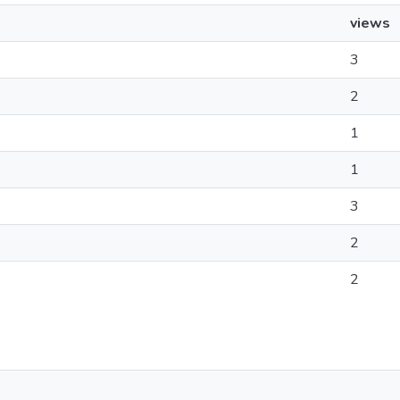
views
3
2
1
1
3
2
2