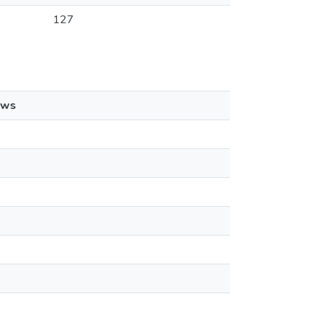
127
ews