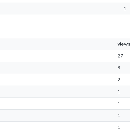
1
view
27
3
2
1
1
1
1