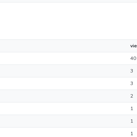
vi
40
3
3
2
1
1
1