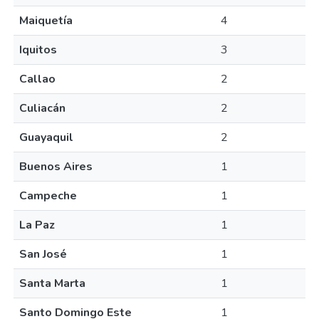
Maiquetía
4
Iquitos
3
Callao
2
Culiacán
2
Guayaquil
2
Buenos Aires
1
Campeche
1
La Paz
1
San José
1
Santa Marta
1
Santo Domingo Este
1