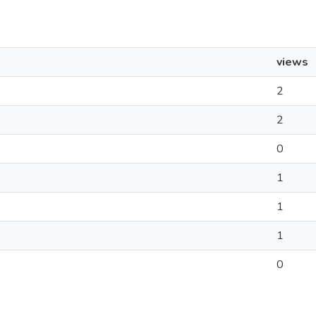
views
2
2
0
1
1
1
0