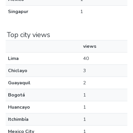
Singapur
1
Top city views
views
Lima
40
Chiclayo
3
Guayaquil
2
Bogotá
1
Huancayo
1
Itchimbía
1
Mexico City
1