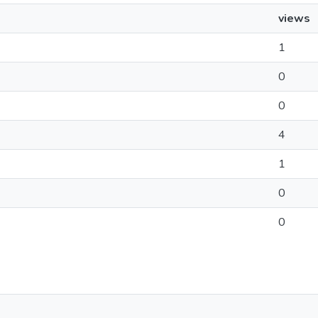
views
1
0
0
4
1
0
0