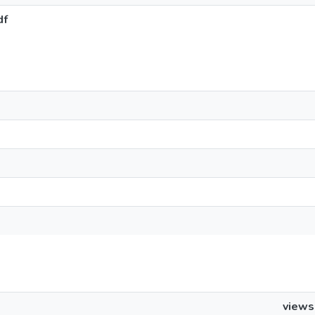
df
views