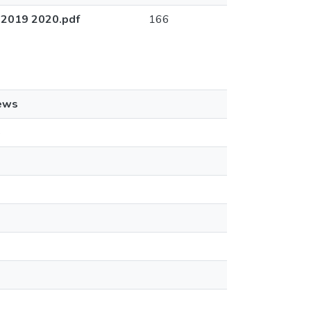
M 2019 2020.pdf
166
ews
8