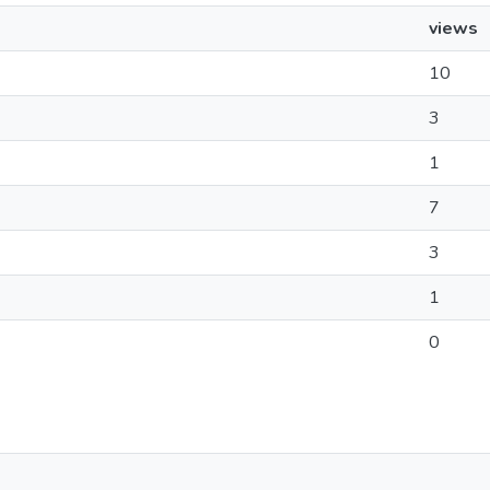
views
10
3
1
7
3
1
0