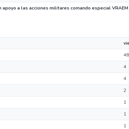
n apoyo a las acciones militares comando especial VRAE
vi
4
4
4
2
1
1
1