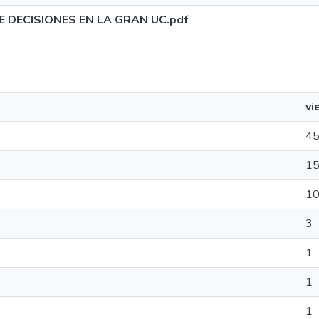
 DECISIONES EN LA GRAN UC.pdf
vi
4
1
1
3
1
1
1