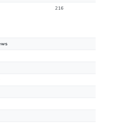
216
ews
5
5
0