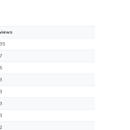
views
35
7
5
3
3
3
3
2