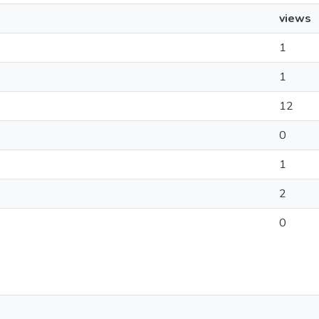
views
1
1
12
0
1
2
0