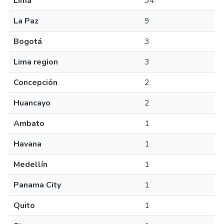
Lima
34
La Paz
9
Bogotá
3
Lima region
3
Concepción
2
Huancayo
2
Ambato
1
Havana
1
Medellín
1
Panama City
1
Quito
1