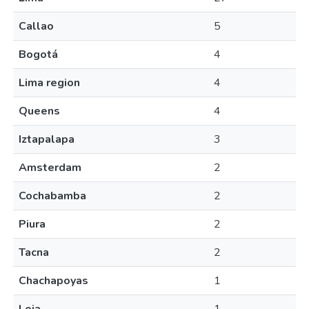
Callao
5
Bogotá
4
Lima region
4
Queens
4
Iztapalapa
3
Amsterdam
2
Cochabamba
2
Piura
2
Tacna
2
Chachapoyas
1