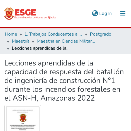
(current)
Log In
Communities & Collections
Home
1. Trabajos Conducentes a Grados y Títulos
Postgrado
Maestría
Maestría en Ciencias Militares
All of DSpace
Lecciones aprendidas de la capacidad de respuesta del batallón de ingeniería de construcción N°1 durante los incendios forestales en el ASN-H, Amazonas 2022
Statistics
Lecciones aprendidas de la
capacidad de respuesta del batallón
de ingeniería de construcción N°1
durante los incendios forestales en
el ASN-H, Amazonas 2022