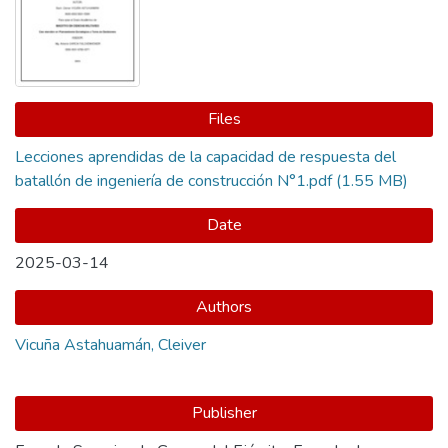
Files
Lecciones aprendidas de la capacidad de respuesta del
batallón de ingeniería de construcción N°1.pdf
(1.55 MB)
Date
2025-03-14
Authors
Vicuña Astahuamán, Cleiver
Publisher