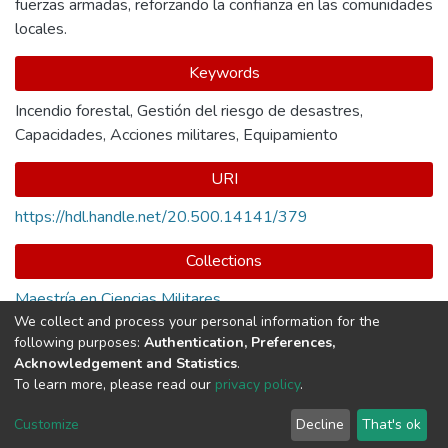
fuerzas armadas, reforzando la confianza en las comunidades
locales.
Keywords
Incendio forestal
,
Gestión del riesgo de desastres
,
Capacidades
,
Acciones militares
,
Equipamiento
URI
https://hdl.handle.net/20.500.14141/379
Collections
Maestría en Ciencias Militares
We collect and process your personal information for the
following purposes:
Authentication, Preferences,
Full item page
Acknowledgement and Statistics
.
To learn more, please read our
privacy policy
.
DSpace software
copyright © 2002-2026
LYRASIS
Cookie
Privacy
End User
Send
Customize
Decline
That's ok
settings
policy
Agreement
Feedback