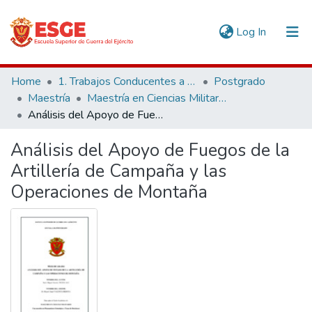
(current)
Log In
Communities & Collections
Home
1. Trabajos Conducentes a Grados y Títulos
Postgrado
Maestría
Maestría en Ciencias Militares
All of DSpace
Análisis del Apoyo de Fuegos de la Artillería de Campaña y las Operaciones de Montaña
Statistics
Análisis del Apoyo de Fuegos de la
Artillería de Campaña y las
Operaciones de Montaña