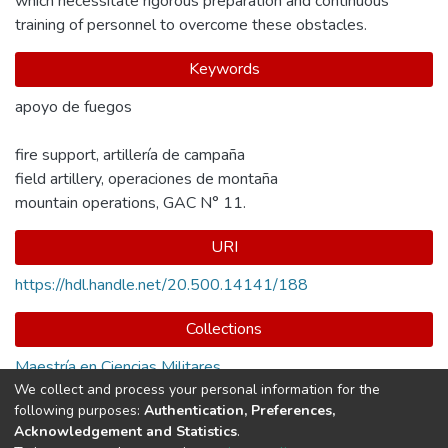
which necessitate rigorous preparation and continuous
training of personnel to overcome these obstacles.
Keywords
apoyo de fuegos
fire support
,
artillería de campaña
field artillery
,
operaciones de montaña
mountain operations
,
GAC N° 11.
URI
https://hdl.handle.net/20.500.14141/188
Collections
Maestría en Ciencias Militares
We collect and process your personal information for the
following purposes:
Authentication, Preferences,
Full item page
Acknowledgement and Statistics
.