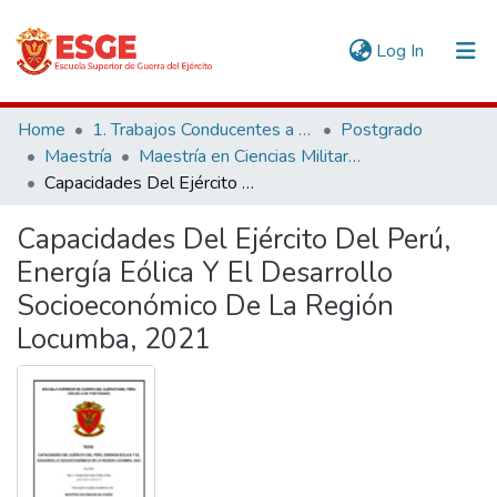
(current)
Log In
Communities & Collections
Home
1. Trabajos Conducentes a Grados y Títulos
Postgrado
Maestría
Maestría en Ciencias Militares
All of DSpace
Capacidades Del Ejército Del Perú, Energía Eólica Y El Desarrollo Socioeconómico De La Región Locumba, 2021
Statistics
Capacidades Del Ejército Del Perú,
Energía Eólica Y El Desarrollo
Socioeconómico De La Región
Locumba, 2021