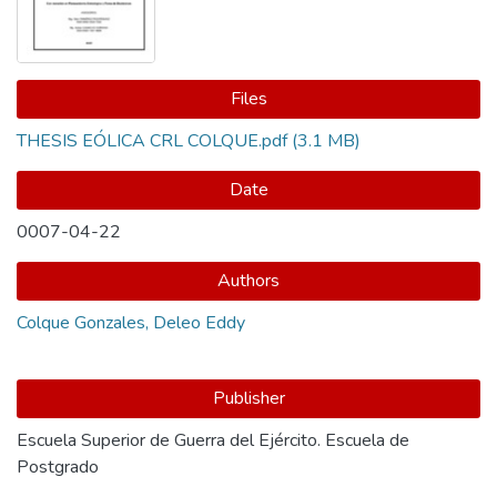
Files
THESIS EÓLICA CRL COLQUE.pdf
(3.1 MB)
Date
0007-04-22
Authors
Colque Gonzales, Deleo Eddy
Publisher
Escuela Superior de Guerra del Ejército. Escuela de
Postgrado