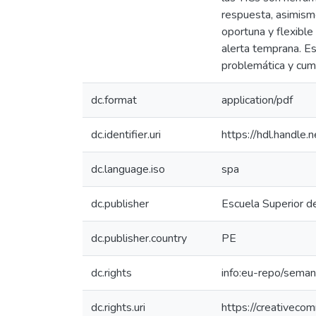
respuesta, asimismo
oportuna y flexible
alerta temprana. Es
problemática y cump
dc.format
application/pdf
dc.identifier.uri
https://hdl.handl
dc.language.iso
spa
dc.publisher
Escuela Superior d
dc.publisher.country
PE
dc.rights
info:eu-repo/sema
dc.rights.uri
https://creativeco