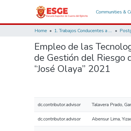
Communities & Co
Home
1. Trabajos Conducentes a Grados y Títulos
Post
Empleo de las Tecnolog
de Gestión del Riesgo
“José Olaya” 2021
dc.contributor.advisor
Talavera Prado, Ga
dc.contributor.advisor
Abensur Lima, Yiza