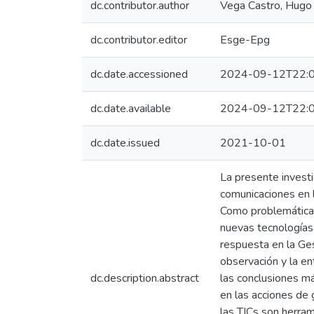
dc.contributor.author
Vega Castro, Hugo
dc.contributor.editor
Esge-Epg
dc.date.accessioned
2024-09-12T22:0
dc.date.available
2024-09-12T22:0
dc.date.issued
2021-10-01
La presente investi
comunicaciones en 
Como problemática 
nuevas tecnologías 
respuesta en la Ges
observación y la en
dc.description.abstract
las conclusiones má
en las acciones de 
las TICs son herram