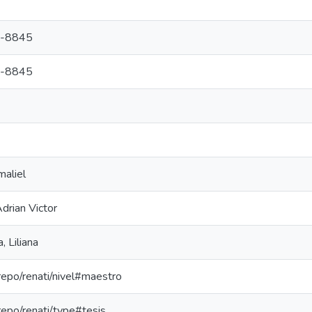
-8845
-8845
maliel
drian Victor
 Liliana
-repo/renati/nivel#maestro
-repo/renati/type#tesis