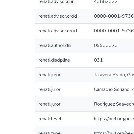
renati.advisor.dni
43882322
renati.advisor.orcid
0000-0001-9736
renati.advisor.orcid
0000-0001-9736
renati.author.dni
09933373
renati.discipline
031
renati.juror
Talavera Prado, Ga
renati.juror
Camacho Soriano, A
renati.juror
Rodriguez Saavedra,
renati.level
https://purl.org/pe
renati.type
https://purl.org/pe