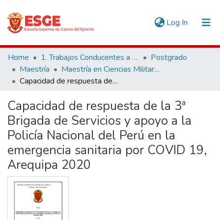
(current)
Log In
Communities & Collections
Home
1. Trabajos Conducentes a Grados y Títulos
Postgrado
Maestría
Maestría en Ciencias Militares
All of DSpace
Capacidad de respuesta de la 3ª Brigada de Servicios y apoyo a la Policía Nacional del Perú en la emergencia sanitaria por COVID 19, Arequipa 2020
Statistics
Capacidad de respuesta de la 3ª
Brigada de Servicios y apoyo a la
Policía Nacional del Perú en la
emergencia sanitaria por COVID 19,
Arequipa 2020