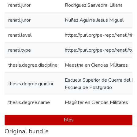
renati.juror
Rodriguez Saavedra, Liliana
renati.juror
Nuñez Aguirre Jesus Miguel
renati.level
https://purl.org/pe-repo/renati/ni
renati.type
https://purl.org/pe-repo/renati/ty
thesis.degree.discipline
Maestría en Ciencias Militares
Escuela Superior de Guerra del Ejé
thesis.degree.grantor
Escuela de Postgrado
thesis.degree.name
Magíster en Ciencias Militares
Files
Original bundle