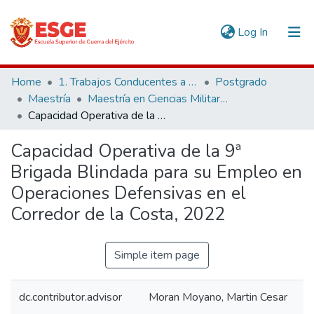
(current)
Log In
Communities & Collections
Home
1. Trabajos Conducentes a Grados y Títulos
Postgrado
Maestría
Maestría en Ciencias Militares
All of DSpace
Capacidad Operativa de la 9ª Brigada Blindada para su Empleo en Operaciones Defensivas en el Corredor de la Costa, 2022
Statistics
Capacidad Operativa de la 9ª
Brigada Blindada para su Empleo en
Operaciones Defensivas en el
Corredor de la Costa, 2022
Simple item page
dc.contributor.advisor
Moran Moyano, Martin Cesar