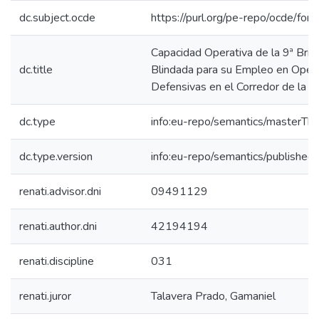
dc.subject.ocde
https://purl.org/pe-repo/ocde/for
Capacidad Operativa de la 9ª Brig
dc.title
Blindada para su Empleo en Oper
Defensivas en el Corredor de la 
dc.type
info:eu-repo/semantics/masterThe
dc.type.version
info:eu-repo/semantics/published
renati.advisor.dni
09491129
renati.author.dni
42194194
renati.discipline
031
renati.juror
Talavera Prado, Gamaniel