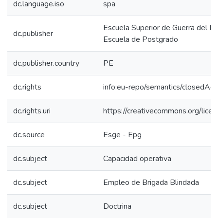
dc.language.iso
spa
Escuela Superior de Guerra del Ejé
dc.publisher
Escuela de Postgrado
dc.publisher.country
PE
dc.rights
info:eu-repo/semantics/closedAc
dc.rights.uri
https://creativecommons.org/licen
dc.source
Esge - Epg
dc.subject
Capacidad operativa
dc.subject
Empleo de Brigada Blindada
dc.subject
Doctrina