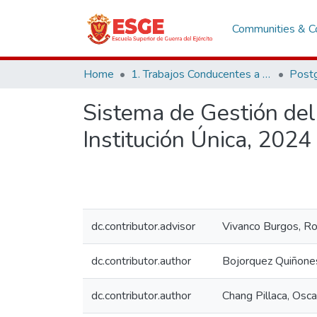
Communities & Co
Home
1. Trabajos Conducentes a Grados y Títulos
Post
Sistema de Gestión del
Institución Única, 2024
dc.contributor.advisor
Vivanco Burgos, Ro
dc.contributor.author
Bojorquez Quiñones
dc.contributor.author
Chang Pillaca, Osc