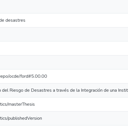
 de desastres
e-repo/ocde/ford#5.00.00
 del Riesgo de Desastres a través de la Integración de una Insti
tics/masterThesis
tics/publishedVersion