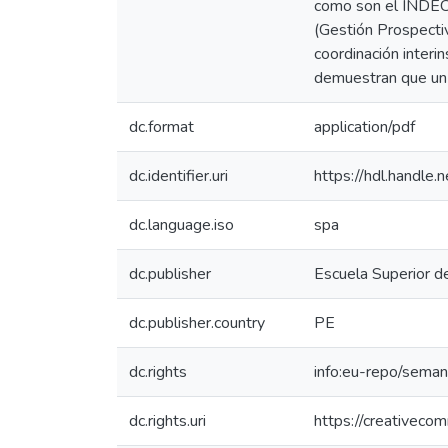
como son el INDECI 
(Gestión Prospectiv
coordinación interi
demuestran que un e
dc.format
application/pdf
dc.identifier.uri
https://hdl.handl
dc.language.iso
spa
dc.publisher
Escuela Superior d
dc.publisher.country
PE
dc.rights
info:eu-repo/sema
dc.rights.uri
https://creativeco