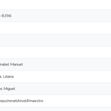
-8396
maliel Manuel
 Liliana
us Miguel
-repo/renati/nivel#maestro