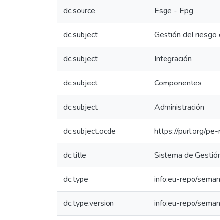
dc.source
Esge - Epg
dc.subject
Gestión del riesgo
dc.subject
Integración
dc.subject
Componentes
dc.subject
Administración
dc.subject.ocde
https://purl.org/p
dc.title
Sistema de Gestión
dc.type
info:eu-repo/seman
dc.type.version
info:eu-repo/seman