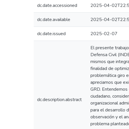
dc.date.accessioned
2025-04-02T22:5
dc.date.available
2025-04-02T22:5
dc.date.issued
2025-02-07
El presente trabajo
Defensa Civil (IND
mismos que integra
finalidad de optimi
problemática giro e
apreciamos que exis
GRD. Entendemos que
ciudadano, consider
dc.description.abstract
organizacional admi
para el desarrollo 
observación y el a
problema planteado