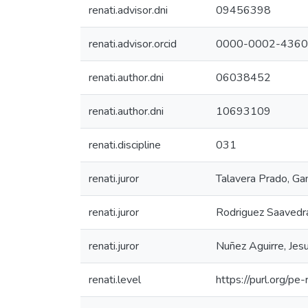
renati.advisor.dni
09456398
renati.advisor.orcid
0000-0002-4360
renati.author.dni
06038452
renati.author.dni
10693109
renati.discipline
031
renati.juror
Talavera Prado, Ga
renati.juror
Rodriguez Saavedra,
renati.juror
Nuñez Aguirre, Jes
renati.level
https://purl.org/pe