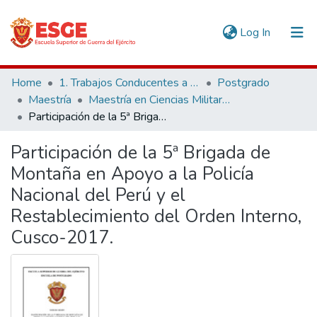
(current)
Log In
Communities & Collections
Home
1. Trabajos Conducentes a Grados y Títulos
Postgrado
Maestría
Maestría en Ciencias Militares
All of DSpace
Participación de la 5ª Brigada de Montaña en Apoyo a la Policía Nacional del Perú y el Restablecimiento del Orden Interno, Cusco-2017.
Statistics
Participación de la 5ª Brigada de
Montaña en Apoyo a la Policía
Nacional del Perú y el
Restablecimiento del Orden Interno,
Cusco-2017.