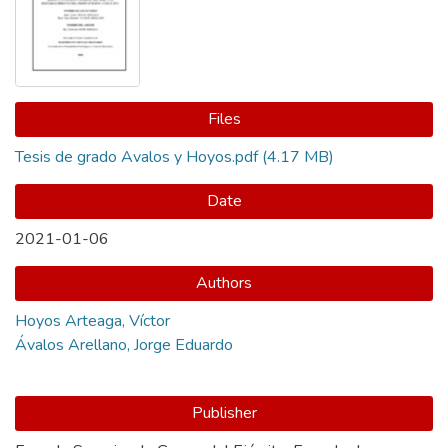
Files
Tesis de grado Avalos y Hoyos.pdf
(4.17 MB)
Date
2021-01-06
Authors
Hoyos Arteaga, Víctor
Ávalos Arellano, Jorge Eduardo
Publisher