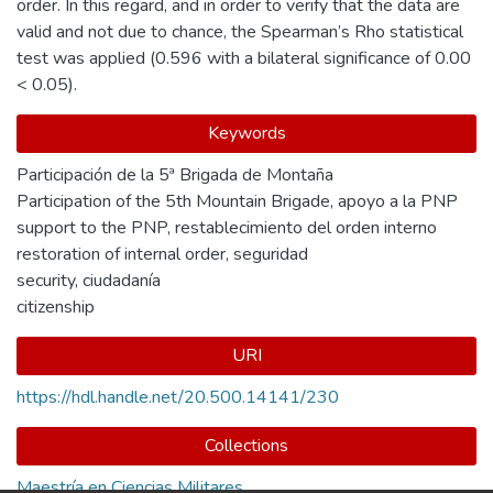
order. In this regard, and in order to verify that the data are
valid and not due to chance, the Spearman’s Rho statistical
test was applied (0.596 with a bilateral significance of 0.00
< 0.05).
Keywords
Participación de la 5ª Brigada de Montaña
Participation of the 5th Mountain Brigade
,
apoyo a la PNP
support to the PNP
,
restablecimiento del orden interno
restoration of internal order
,
seguridad
security
,
ciudadanía
citizenship
URI
https://hdl.handle.net/20.500.14141/230
Collections
Maestría en Ciencias Militares