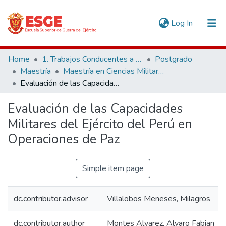
(current)
Log In
Communities & Collections
Home
1. Trabajos Conducentes a Grados y Títulos
Postgrado
Maestría
Maestría en Ciencias Militares
All of DSpace
Evaluación de las Capacidades Militares del Ejército del Perú en Operaciones de Paz
Statistics
Evaluación de las Capacidades
Militares del Ejército del Perú en
Operaciones de Paz
Simple item page
dc.contributor.advisor
Villalobos Meneses, Milagros
dc.contributor.author
Montes Alvarez, Alvaro Fabian