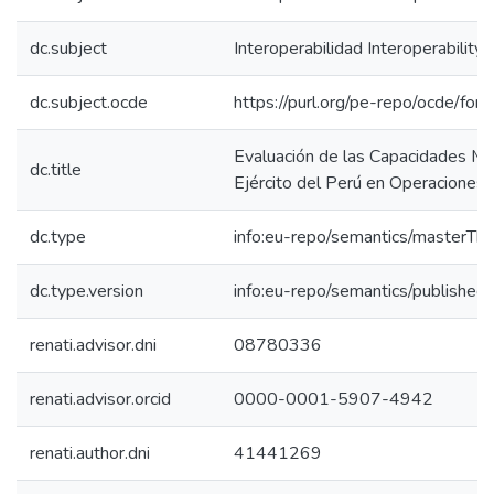
dc.subject
Interoperabilidad Interoperability
dc.subject.ocde
https://purl.org/pe-repo/ocde/for
Evaluación de las Capacidades Mil
dc.title
Ejército del Perú en Operaciones
dc.type
info:eu-repo/semantics/masterThe
dc.type.version
info:eu-repo/semantics/published
renati.advisor.dni
08780336
renati.advisor.orcid
0000-0001-5907-4942
renati.author.dni
41441269