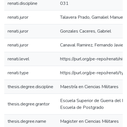
renati.discipline
031
renati.juror
Talavera Prado, Gamaliel Manuel
renati.juror
Gonzales Caceres, Gabriel
renati.juror
Canaval Ramirez, Fernando Javier
renati.level
https://purl.org/pe-repo/renati/ni
renati.type
https://purl.org/pe-repo/renati/ty
thesis.degree.discipline
Maestría en Ciencias Militares
Escuela Superior de Guerra del Ejé
thesis.degree.grantor
Escuela de Postgrado
thesis.degree.name
Magister en Ciencias Militares