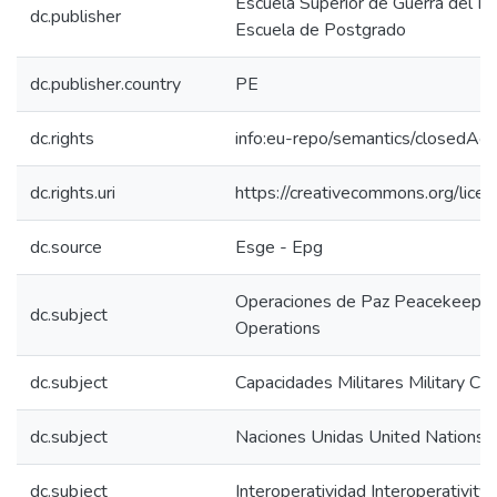
Escuela Superior de Guerra del Ejé
dc.publisher
Escuela de Postgrado
dc.publisher.country
PE
dc.rights
info:eu-repo/semantics/closedAc
dc.rights.uri
https://creativecommons.org/licen
dc.source
Esge - Epg
Operaciones de Paz Peacekeepin
dc.subject
Operations
dc.subject
Capacidades Militares Military Cap
dc.subject
Naciones Unidas United Nations
dc.subject
Interoperatividad Interoperativity