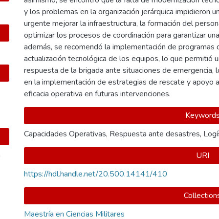
asimismo, se encontró que la falta de modernización tecn
y los problemas en la organización jerárquica impidieron u
urgente mejorar la infraestructura, la formación del perso
optimizar los procesos de coordinación para garantizar un
además, se recomendó la implementación de programas de 
actualización tecnológica de los equipos, lo que permitió 
respuesta de la brigada ante situaciones de emergencia, l
en la implementación de estrategias de rescate y apoyo a
eficacia operativa en futuras intervenciones.
Keyword
Capacidades Operativas
,
Respuesta ante desastres
,
Logí
a
URI
https://hdl.handle.net/20.500.14141/410
Collection
Maestría en Ciencias Militares