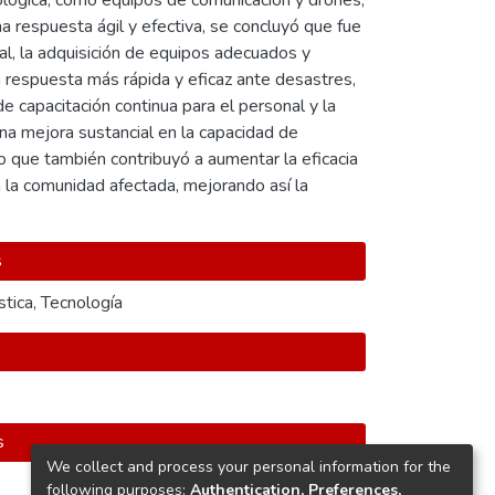
ológica, como equipos de comunicación y drones,
na respuesta ágil y efectiva, se concluyó que fue
nal, la adquisición de equipos adecuados y
a respuesta más rápida y eficaz ante desastres,
capacitación continua para el personal y la
una mejora sustancial en la capacidad de
o que también contribuyó a aumentar la eficacia
 la comunidad afectada, mejorando así la
s
stica
,
Tecnología
s
We collect and process your personal information for the
following purposes:
Authentication, Preferences,