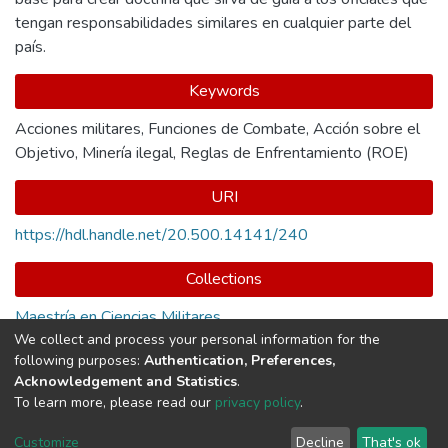
tengan responsabilidades similares en cualquier parte del
país.
Keywords
Acciones militares
,
Funciones de Combate
,
Acción sobre el
Objetivo
,
Minería ilegal
,
Reglas de Enfrentamiento (ROE)
URI
https://hdl.handle.net/20.500.14141/240
Collections
Maestría en Ciencias Militares
We collect and process your personal information for the
following purposes:
Authentication, Preferences,
Full item page
Acknowledgement and Statistics
.
To learn more, please read our
privacy policy
.
DSpace software
copyright © 2002-2026
LYRASIS
Cookie
Privacy
End User
Send
Customize
Decline
That's ok