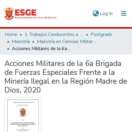
(current)
Log In
Communities & Collections
Home
1. Trabajos Conducentes a Grados y Títulos
Postgrado
Maestría
Maestría en Ciencias Militares
All of DSpace
Acciones Militares de la 6a Brigada de Fuerzas Especiales Frente a la Minería Ilegal en la Región Madre de Dios, 2020
Statistics
Acciones Militares de la 6a Brigada
de Fuerzas Especiales Frente a la
Minería Ilegal en la Región Madre de
Dios, 2020