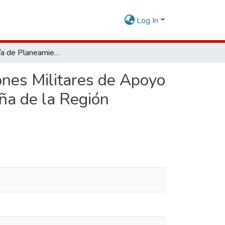
Log In
Metodología de Planeamiento Militar Frente a las Acciones Militares de Apoyo al Control del Orden Interno de la 5ª Brigada de Montaña de la Región Apurímac, 2020
ones Militares de Apoyo
aña de la Región