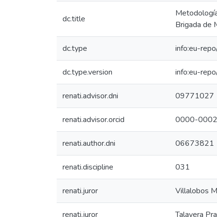
Metodología 
dc.title
Brigada de 
dc.type
info:eu-rep
dc.type.version
info:eu-rep
renati.advisor.dni
09771027
renati.advisor.orcid
0000-0002
renati.author.dni
06673821
renati.discipline
031
renati.juror
Villalobos 
renati.juror
Talavera Pr