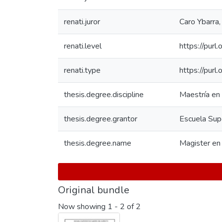
renati.juror
Caro Ybarra,
renati.level
https://purl
renati.type
https://purl
thesis.degree.discipline
Maestría en 
thesis.degree.grantor
Escuela Supe
thesis.degree.name
Magister en 
Original bundle
Now showing
1 - 2 of 2