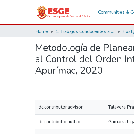
Communities & Co
Home
1. Trabajos Conducentes a Grados y Títulos
Post
Metodología de Planeam
al Control del Orden I
Apurímac, 2020
dc.contributor.advisor
Talavera Pra
dc.contributor.author
Gamarra Uga