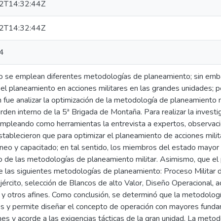
2T14:32:44Z
2T14:32:44Z
4
to se emplean diferentes metodologías de planeamiento; sin emb
r el planeamiento en acciones militares en las grandes unidades; po
n fue analizar la optimización de la metodología de planeamiento m
orden interno de la 5ª Brigada de Montaña. Para realizar la inves
 empleando como herramientas la entrevista a expertos, observaci
tablecieron que para optimizar el planeamiento de acciones militar
neo y capacitado; en tal sentido, los miembros del estado mayor
o de las metodologías de planeamiento militar. Asimismo, que e
e las siguientes metodologías de planeamiento: Proceso Militar
jército, selección de Blancos de alto Valor, Diseño Operacional,
 y otros afines. Como conclusión, se determinó que la metodolog
s y permite diseñar el concepto de operación con mayores funda
es y acorde a las exigencias tácticas de la gran unidad. La metod