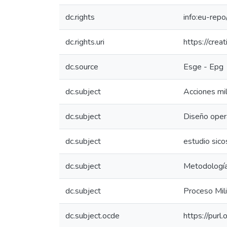
dc.rights
info:eu-rep
dc.rights.uri
https://crea
dc.source
Esge - Epg
dc.subject
Acciones mil
dc.subject
Diseño oper
dc.subject
estudio sico
dc.subject
Metodología
dc.subject
Proceso Mil
dc.subject.ocde
https://purl