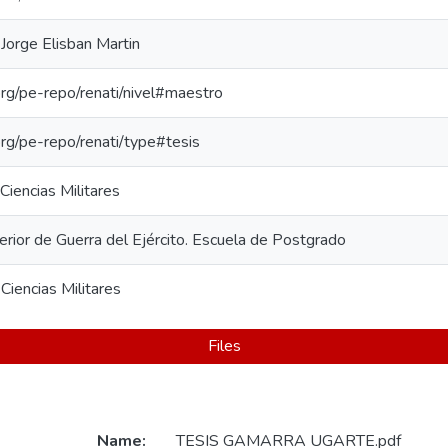
 Jorge Elisban Martin
.org/pe-repo/renati/nivel#maestro
.org/pe-repo/renati/type#tesis
Ciencias Militares
rior de Guerra del Ejército. Escuela de Postgrado
Ciencias Militares
Files
Name:
TESIS GAMARRA UGARTE.pdf