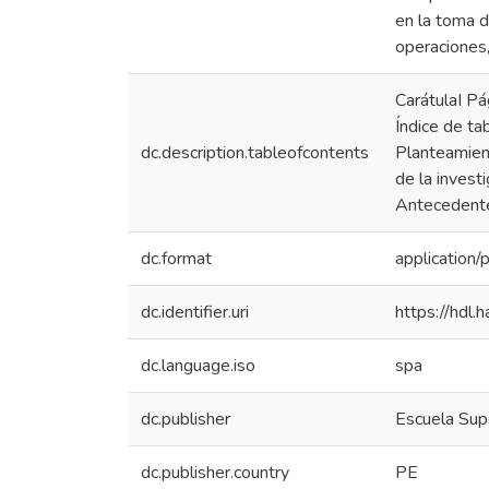
en la toma d
operaciones,
CarátulaI Pá
Índice de ta
dc.description.tableofcontents
Planteamient
de la invest
Antecedente
dc.format
application/
dc.identifier.uri
https://hdl
dc.language.iso
spa
dc.publisher
Escuela Supe
dc.publisher.country
PE