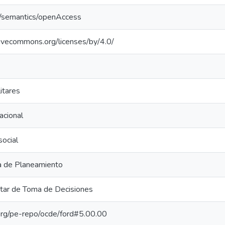
o/semantics/openAccess
tivecommons.org/licenses/by/4.0/
itares
acional
social
 de Planeamiento
itar de Toma de Decisiones
.org/pe-repo/ocde/ford#5.00.00