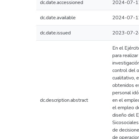
dc.date.accessioned
2024-07-1
dc.date.available
2024-07-1
dc.date.issued
2023-07-2
En el Ejérci
para realiza
investigació
control del 
cualitativo,
obtenidos es
personal idó
dc.description.abstract
en el emple
el empleo d
diseño del E
Sicosociales
de decisione
de operacion