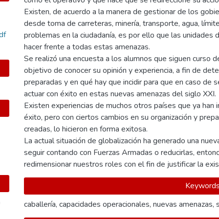
como el operativo y que hace que se redireccione su accio
Existen, de acuerdo a la manera de gestionar de los gobie
desde toma de carreteras, minería, transporte, agua, límit
df
problemas en la ciudadanía, es por ello que las unidades
hacer frente a todas estas amenazas.
Se realizó una encuesta a los alumnos que siguen curso 
objetivo de conocer su opinión y experiencia, a fin de dete
preparadas y en qué hay que incidir para que en caso de s
actuar con éxito en estas nuevas amenazas del siglo XXI.
Existen experiencias de muchos otros países que ya han 
éxito, pero con ciertos cambios en su organización y prepar
creadas, lo hicieron en forma exitosa.
La actual situación de globalización ha generado una nueva
seguir contando con Fuerzas Armadas o reducirlas, enton
redimensionar nuestros roles con el fin de justificar la ex
Keyword
a
caballería
,
capacidades operacionales
,
nuevas amenazas
,