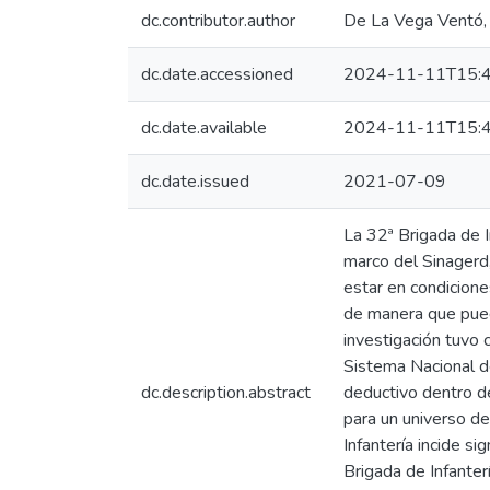
dc.contributor.author
De La Vega Ventó,
dc.date.accessioned
2024-11-11T15:4
dc.date.available
2024-11-11T15:4
dc.date.issued
2021-07-09
La 32ª Brigada de 
marco del Sinagerd
estar en condicione
de manera que pued
investigación tuvo 
Sistema Nacional de
dc.description.abstract
deductivo dentro de
para un universo d
Infantería incide s
Brigada de Infante