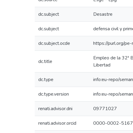
dc.subject
Desastre
dc.subject
defensa civil y pri
dc.subject.ocde
https://purl.org/p
Empleo de la 32ª B
dc.title
Libertad
dc.type
info:eu-repo/seman
dc.type.version
info:eu-repo/seman
renati.advisor.dni
09771027
renati.advisor.orcid
0000-0002-5167