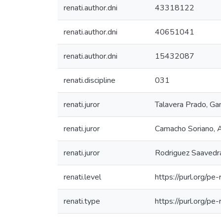
renati.author.dni
43318122
renati.author.dni
40651041
renati.author.dni
15432087
renati.discipline
031
renati.juror
Talavera Prado, Ga
renati.juror
Camacho Soriano, A
renati.juror
Rodriguez Saavedra,
renati.level
https://purl.org/pe
renati.type
https://purl.org/pe