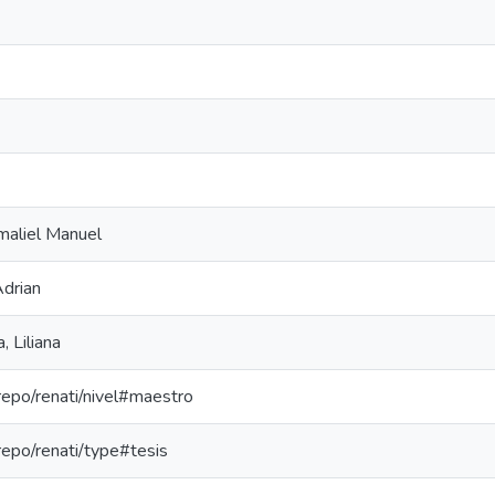
maliel Manuel
drian
 Liliana
-repo/renati/nivel#maestro
-repo/renati/type#tesis