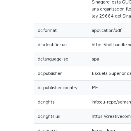
Sinagerd, esta GUC 
una organización f
ley 29664 del Sina
dc.format
application/pdf
dc.identifier.uri
https://hdl.handl
dc.language.iso
spa
dc.publisher
Escuela Superior d
dc.publisher.country
PE
dc.rights
info:eu-repo/seman
dc.rights.uri
https://creativeco
dc.source
Esge - Epg