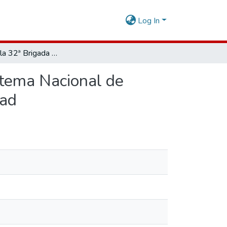
Log In
Empleo de la 32ª Brigada de Infantería en Apoyo al Sistema Nacional de Gestión del Riesgo de Desastres en la Región la Libertad
stema Nacional de
tad