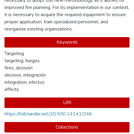
necessary to adopt this new methodology, as it allows for
improved fire planning. For its implementation in our context,
it is necessary to acquire the required equipment to ensure
proper application, train specialized personnel, and
reorganize existing organizations.
Keywords
Targeting
targeting
,
fuegos
fires
,
decisión
decision
,
integración
integration
,
efectos
effects
URI
https://hdl.handle.net/20.500.14141/246
Collections