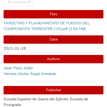
Files
TARGETING Y PLANEAMIENTO DE FUEGOS DEL
COMPONENTE TERRESTRE COS.pdf
(3.54 MB)
Date
2021-01-28
Authors
Julian Pinto, Alder
Herrera Urrutia, Ángel Armando
Publisher
Escuela Superior de Guerra del Ejército. Escuela de
Postgrado