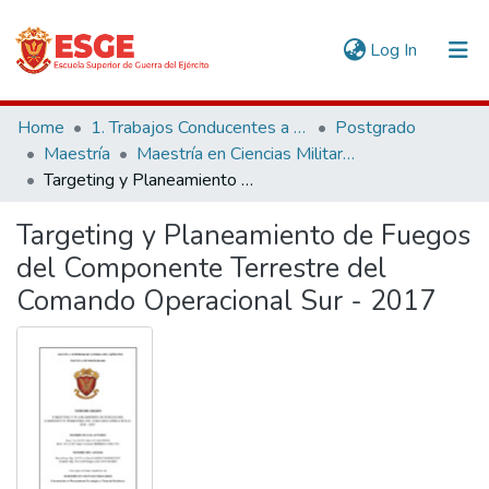
(current)
Log In
Communities & Collections
Home
1. Trabajos Conducentes a Grados y Títulos
Postgrado
Maestría
Maestría en Ciencias Militares
All of DSpace
Targeting y Planeamiento de Fuegos del Componente Terrestre del Comando Operacional Sur - 2017
Statistics
Targeting y Planeamiento de Fuegos
del Componente Terrestre del
Comando Operacional Sur - 2017