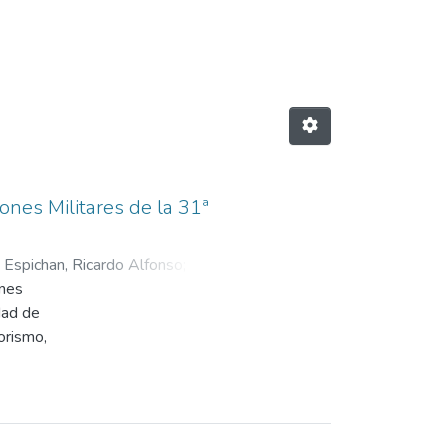
ones Militares de la 31ª
o Espichan, Ricardo Alfonso
;
ones
dad de
orismo,
s militares,
s en la