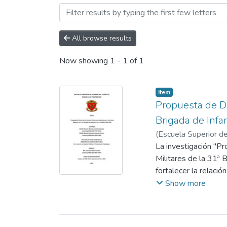
Browsing Maestría by Subje
All browse results
Now showing
1 - 1 of 1
Item
Propuesta de Do
Brigada de Inf
(
Escuela Superior de
Bejarano Rivera, Ma
La investigación "P
Militares de la 31ª
fortalecer la relaci
narcotráfico y pobre
Show more
se propone una doctr
región.
El estudio, basado e