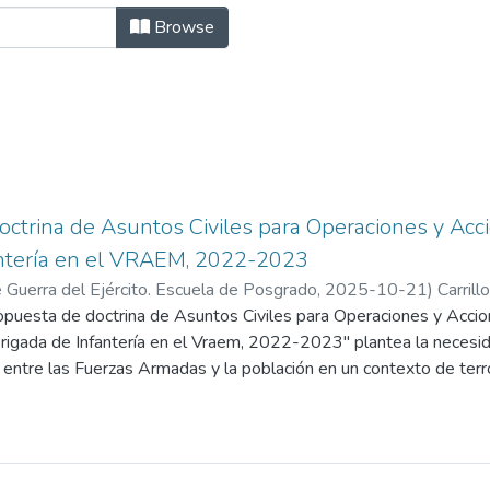
ct "acción integral"
Browse
ctrina de Asuntos Civiles para Operaciones y Acci
antería en el VRAEM, 2022-2023
 Guerra del Ejército. Escuela de Posgrado
,
2025-10-21
)
Carrill
nuel Alejandro
ropuesta de doctrina de Asuntos Civiles para Operaciones y Acci
;
Solis Toscano, José Luis
 Brigada de Infantería en el Vraem, 2022-2023" plantea la necesi
ón entre las Fuerzas Armadas y la población en un contexto de terr
za extrema. Ante la desconfianza hacia el Estado y las operacione
ina de Asuntos Civiles para mejorar la efectividad de las accione
n la Teoría de la Acción Cívico-Militar y la Teoría Fundamentada,