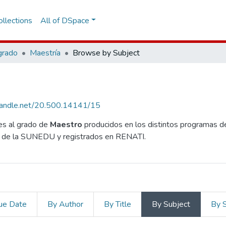
llections
All of DSpace
grado
Maestría
Browse by Subject
.handle.net/20.500.14141/15
es al grado de
Maestro
producidos en los distintos programas de
tos de la SUNEDU y registrados en RENATI.
ue Date
By Author
By Title
By Subject
By 