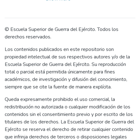
efectos que estamos viviendo hoy en día y
que se ha traído como consecuencia, la
proliferación de nuevas amenazas a la
seguridad que algunos países ponen en
© Escuela Superior de Guerra del Ejército. Todos los
riesgo el normal desenvolvimiento de sus
derechos reservados.
actividades cotidianas, ponen en riesgo el
Los contenidos publicados en este repositorio son
normal desarrollo de las actividades.
propiedad intelectual de sus respectivos autores y/o de la
En el Perú, hace tiempo estas amenazas
Escuela Superior de Guerra del Ejército. Su reproducción
vienen siendo combatidas por la Policía
total o parcial está permitida únicamente para fines
Nacional del Perú, pero muchas veces al
académicos, de investigación y difusión del conocimiento,
verse sobrepasadas por las actividades
siempre que se cite la fuente de manera explícita.
criminales cada vez más organizadas, han
debido ser apoyadas por las fuerzas
Queda expresamente prohibido el uso comercial, la
armadas, entre ellas por el Ejército del
redistribución no autorizada o cualquier modificación de los
Perú, el cual está desplegado en todo el
contenidos sin el consentimiento previo y por escrito de los
territorio nacional.
titulares de los derechos. La Escuela Superior de Guerra del
Dentro de la asignación de
Ejército se reserva el derecho de retirar cualquier contenido
responsabilidades a las brigadas del
que infrinja derechos de terceros o disposiciones legales