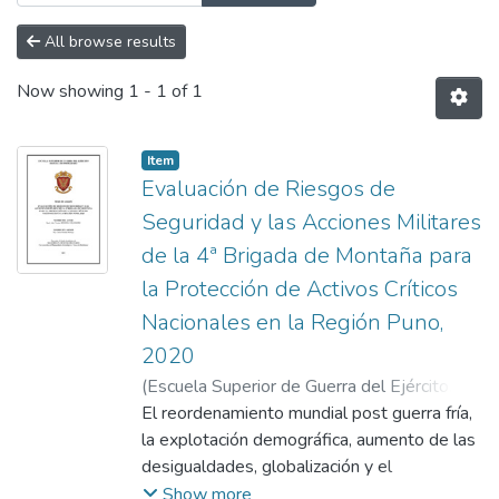
All browse results
Now showing
1 - 1 of 1
Item
Evaluación de Riesgos de
Seguridad y las Acciones Militares
de la 4ª Brigada de Montaña para
la Protección de Activos Críticos
Nacionales en la Región Puno,
2020
(
Escuela Superior de Guerra del Ejército.
Escuela de Postgrado
El reordenamiento mundial post guerra fría,
,
2021-07-15
)
Hinojosa Velásquez, John Vicente
la explotación demográfica, aumento de las
;
Hurtado
Noriega, Carlos
desigualdades, globalización y el
crecimiento económico solo son algunos
Show more