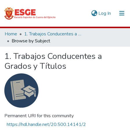
(current)
Log In
Communities & Collections
Home
1. Trabajos Conducentes a Grados y Títulos
Browse by Subject
All of DSpace
1. Trabajos Conducentes a
Grados y Títulos
Permanent URI for this community
https://hdl.handle.net/20.500.14141/2