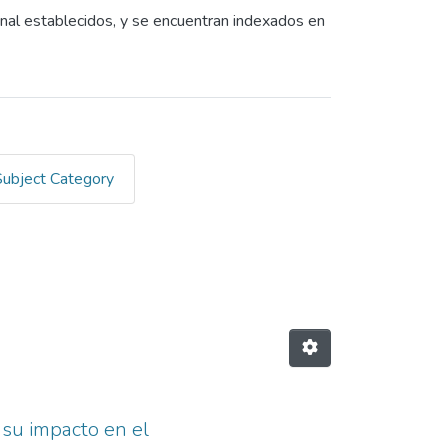
onal establecidos, y se encuentran indexados en
Subject Category
t "31ª Brigada de Infantería"
 su impacto en el