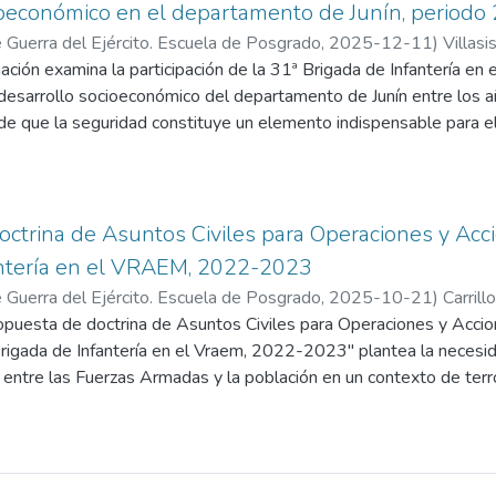
ioeconómico en el departamento de Junín, periodo
 Guerra del Ejército. Escuela de Posgrado
,
2025-12-11
)
Villasi
nuel Gustavo
ación examina la participación de la 31ª Brigada de Infantería en
l desarrollo socioeconómico del departamento de Junín entre los 
de que la seguridad constituye un elemento indispensable para e
ritorios donde confluyen amenazas persistentes como el narcotráfi
tes terroristas. En este contexto, la intervención militar se co
do para garantizar la estabilidad, aunque sus repercusiones en la
as. El estudio adoptó un enfoque cualitativo de tipo aplicado y 
ctrina de Asuntos Civiles para Operaciones y Acci
ucturadas, observación participante y análisis documental. La in
antería en el VRAEM, 2022-2023
codificación y triangulación, lo que permitió organizar el análisis
 Guerra del Ejército. Escuela de Posgrado
,
2025-10-21
)
Carrill
za institucional, el acceso a servicios, el apoyo comunitario y la re
nuel Alejandro
ropuesta de doctrina de Asuntos Civiles para Operaciones y Acci
;
Solis Toscano, José Luis
 la acción de la 31ª Brigada de Infantería fortaleció la percepció
 Brigada de Infantería en el Vraem, 2022-2023" plantea la necesi
ad en zonas críticas. Asimismo, se evidenciaron aportes concretos e
ón entre las Fuerzas Armadas y la población en un contexto de terr
ades de apoyo a la población local. Sin embargo, también se identi
za extrema. Ante la desconfianza hacia el Estado y las operacione
 de estas intervenciones, debido a la débil articulación con política
ina de Asuntos Civiles para mejorar la efectividad de las accione
chas socioeconómicas.
Brigada de Infantería; orden interno y desarrollo socioeconómico.
n la Teoría de la Acción Cívico-Militar y la Teoría Fundamentada,