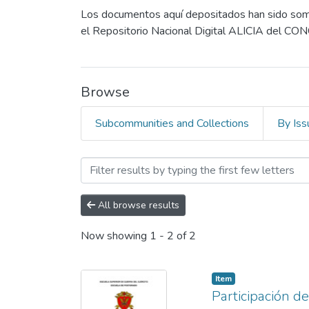
Los documentos aquí depositados han sido someti
el Repositorio Nacional Digital ALICIA del CO
Browse
Subcommunities and Collections
By Iss
Browsing 1. Trabajos Condu
All browse results
Now showing
1 - 2 of 2
Item
Participación de