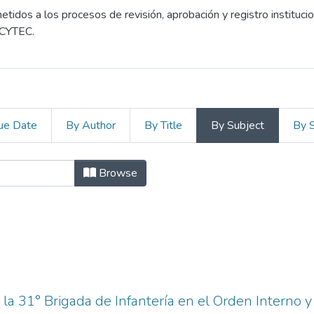
dos a los procesos de revisión, aprobación y registro instituci
NCYTEC.
ue Date
By Author
By Title
By Subject
By 
centes a Grados y Títulos by Subjec
Browse
 la 31° Brigada de Infantería en el Orden Interno y