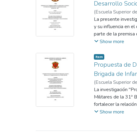
Desarrollo Soc
(
Escuela Superior de
Prado, Gamaliel Ma
La presente investig
y su influencia en e
parte de la premisa 
especialmente en ter
Show more
presencia de remanen
estratégica del Esta
Item
resultado heterogéne
Propuesta de Do
entrevistas semiestr
Brigada de Inf
mediante técnicas de 
(
Escuela Superior de
seguridad, la confian
Bejarano Rivera, Ma
La investigación "P
hallazgos revelan que
Militares de la 31ª
reducir la insegurid
fortalecer la relaci
básicos y en activid
narcotráfico y pobre
Show more
con la sostenibilidad
se propone una doctr
persistencia de bre
región.
Palabras clave: 31ª 
El estudio, basado e