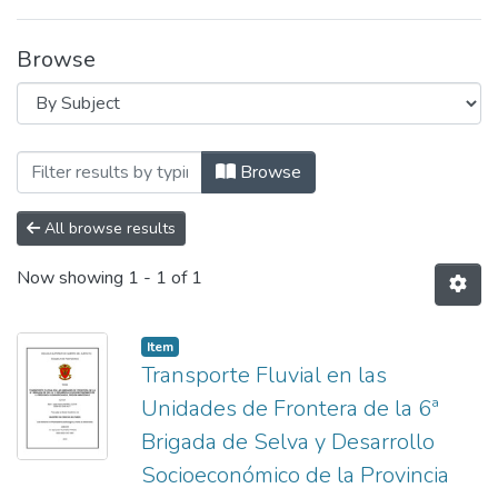
Browse
Browsing Maestría en Ciencias Militares b
Browse
All browse results
Now showing
1 - 1 of 1
Item
Transporte Fluvial en las
Unidades de Frontera de la 6ª
Brigada de Selva y Desarrollo
Socioeconómico de la Provincia