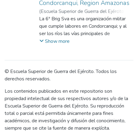
Condorcanqui, Region Amazonas
(
Escuela Superior de Guerra del Ejército.
Escuela de Postgrado
La 6ª Brig Sva es una organización militar
,
2023-07-24
)
Narro
Cueva, José Antonio
que cumple labores en Condorcanqui; y al
;
Talavera Prado,
Gamaliel
ser los ríos las vías principales de
comunicación en esta provincia, requiere de
Show more
medios de transporte fluvial para cumplir
sus tareas, ya que los disponibles
actualmente son insuficientes. En esa
orientación, la investigación estableció como
© Escuela Superior de Guerra del Ejército. Todos los
el mejoramiento del transporte fluvial,
derechos reservados.
mediante la adquisición de embarcaciones
Los contenidos publicados en este repositorio son
fluviales, implementación de infraestructura
propiedad intelectual de sus respectivos autores y/o de la
portuaria y talleres de mantenimiento, activa
Escuela Superior de Guerra del Ejército. Su reproducción
actividades económicas y mejora la
total o parcial está permitida únicamente para fines
seguridad; elevando los niveles de
académicos, de investigación y difusión del conocimiento,
desarrollo socioeconómico de esta
siempre que se cite la fuente de manera explícita.
provincia. El objetivo general fue determinar
la relación entre el transporte fluvial en las