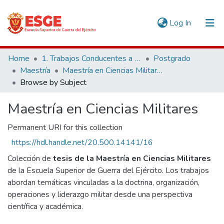
(current)
Log In
Communities & Collections
Home
1. Trabajos Conducentes a Grados y Títulos
Postgrado
Maestría
Maestría en Ciencias Militares
All of DSpace
Browse by Subject
Maestría en Ciencias Militares
Permanent URI for this collection
https://hdl.handle.net/20.500.14141/16
Colección de
tesis de la Maestría en Ciencias Militares
de la Escuela Superior de Guerra del Ejército. Los trabajos
abordan temáticas vinculadas a la doctrina, organización,
operaciones y liderazgo militar desde una perspectiva
científica y académica.