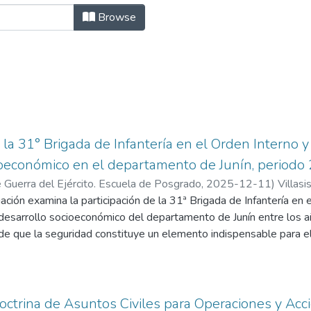
ias Militares by Subject "31ª Brigad
Browse
 la 31° Brigada de Infantería en el Orden Interno y
ioeconómico en el departamento de Junín, periodo
 Guerra del Ejército. Escuela de Posgrado
,
2025-12-11
)
Villasi
nuel Gustavo
ación examina la participación de la 31ª Brigada de Infantería en
l desarrollo socioeconómico del departamento de Junín entre los 
de que la seguridad constituye un elemento indispensable para e
ritorios donde confluyen amenazas persistentes como el narcotráfi
tes terroristas. En este contexto, la intervención militar se co
do para garantizar la estabilidad, aunque sus repercusiones en la
as. El estudio adoptó un enfoque cualitativo de tipo aplicado y 
ctrina de Asuntos Civiles para Operaciones y Acci