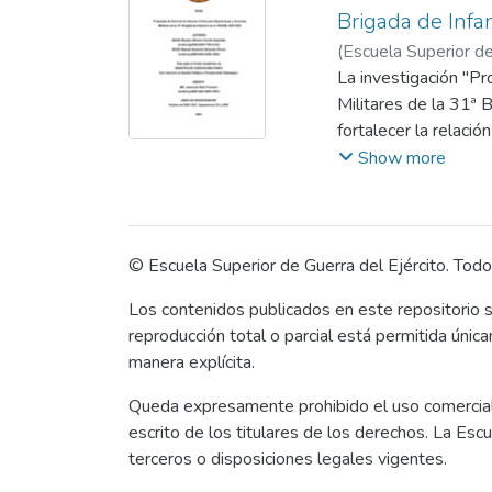
entrevistas semiestr
Brigada de Inf
mediante técnicas de 
(
Escuela Superior de
seguridad, la confian
Bejarano Rivera, Ma
La investigación "P
hallazgos revelan que
Militares de la 31ª
reducir la insegurid
fortalecer la relaci
básicos y en activid
narcotráfico y pobre
Show more
con la sostenibilidad
se propone una doctr
persistencia de bre
región.
Palabras clave: 31ª 
El estudio, basado e
analiza factores cla
© Escuela Superior de Guerra del Ejército. Tod
internacionales. Se r
Los contenidos publicados en este repositorio s
multisectorial, así c
reproducción total o parcial está permitida únic
Los hallazgos evide
manera explícita.
fortalecerá la legit
contribuirá a la seg
Queda expresamente prohibido el uso comercial, l
enfoque integral que
escrito de los titulares de los derechos. La Esc
terceros o disposiciones legales vigentes.