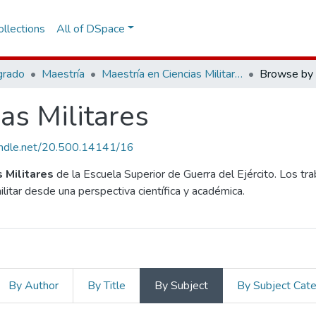
llections
All of DSpace
grado
Maestría
Maestría en Ciencias Militares
Browse by 
as Militares
handle.net/20.500.14141/16
s Militares
de la Escuela Superior de Guerra del Ejército. Los tr
ilitar desde una perspectiva científica y académica.
By Author
By Title
By Subject
By Subject Cat