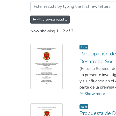
Browsing Maestría en Cienc
All browse results
Now showing
1 - 2 of 2
Item
Participación de
Desarrollo Soc
(
Escuela Superior de
Prado, Gamaliel Ma
La presente investig
y su influencia en e
parte de la premisa 
especialmente en ter
Show more
presencia de remanen
estratégica del Esta
Item
resultado heterogéne
Propuesta de Do