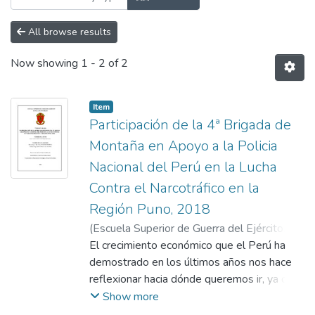
All browse results
Now showing
1 - 2 of 2
Item
Participación de la 4ª Brigada de
Montaña en Apoyo a la Policia
Nacional del Perú en la Lucha
Contra el Narcotráfico en la
Región Puno, 2018
(
Escuela Superior de Guerra del Ejército.
Escuela de Postgrado
El crecimiento económico que el Perú ha
,
2021-07-15
)
Participación de la 4ª Brigada de Montaña
demostrado en los últimos años nos hace
en Apoyo a la Policia Nacional del Perú en
reflexionar hacia dónde queremos ir, ya que
la Lucha Contra el Narcotráfico en la Región
el desarrollo económico se ha visto
Show more
Puno, 2018
estancado por una serie de variantes, uno
;
Hurtado Noriega, Carlos
;