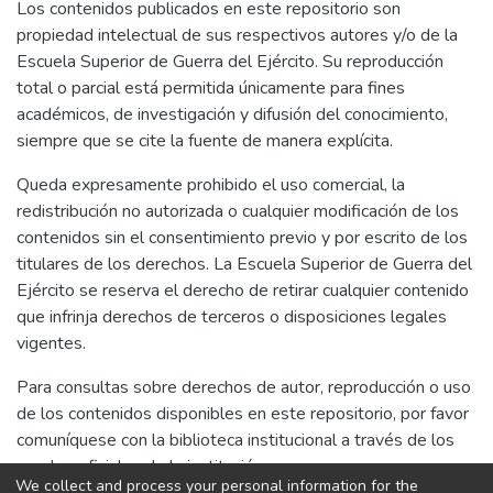
normas legales actuales, trabajo de campo
Los contenidos publicados en este repositorio son
sus conciudadanos. La corrupción también
para la recolección de datos e información y
propiedad intelectual de sus respectivos autores y/o de la
se encuentra ligada, de manera directa con
su posterior análisis e interpretación. Por lo
Escuela Superior de Guerra del Ejército. Su reproducción
el narcotráfico, flagelo que viene atrasando
que podemos determinar que, durante el
total o parcial está permitida únicamente para fines
el desarrollo nacional a la que no
proceso evolutivo del narcotráfico, este ha
académicos, de investigación y difusión del conocimiento,
encontramos una solución coherente.
ido mudando con la finalidad de encontrar
siempre que se cite la fuente de manera explícita.
El objetivo de esta investigación fue
lugares seguros; donde la presencia del
determinar de qué manera el Ejército del
Queda expresamente prohibido el uso comercial, la
Estado es casi nula, y aprovechándose de la
Perú a través de la 4 a Brigada de Montaña,
redistribución no autorizada o cualquier modificación de los
ignorancia y costumbres de los pobladores
acantonada en la Región Puno, puede
contenidos sin el consentimiento previo y por escrito de los
que adoptan esta actividad como una forma
apoyar a la Policía Nacional del Perú, en la
titulares de los derechos. La Escuela Superior de Guerra del
de vida, el narcotráfico ha ido
lucha contra el narcotráfico, siendo la
Ejército se reserva el derecho de retirar cualquier contenido
incrementándose con el paso del tiempo,
perspectiva teórica, la que nos llevó a este
que infrinja derechos de terceros o disposiciones legales
enfocándose actualmente en la selva de la
objetivo, así mismo se sustentó en las
vigentes.
Región Puno, utilizando la carreteras para su
normas legales actuales, trabajo de campo
ilícito bajo la fachada de contrabando. Los
para la recolección de datos e información y
Para consultas sobre derechos de autor, reproducción o uso
recursos humanos, materiales y el marco
su posterior análisis e interpretación.
de los contenidos disponibles en este repositorio, por favor
legal existente amparan la participación de
Por lo que podemos determinar que,
comuníquese con la biblioteca institucional a través de los
la 4 a Brigada de Montaña, para actuar en
durante el proceso evolutivo del
canales oficiales de la institución.
apoyo de la Policía Nacional del Perú en la
We collect and process your personal information for the
narcotráfico, este ha ido mudando con la