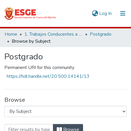
(current)
Log In
Communities & Collections
Home
1. Trabajos Conducentes a Grados y Títulos
Postgrado
Browse by Subject
All of DSpace
Postgrado
Permanent URI for this community
https://hdl.handle.net/20.500.14141/13
Browse
Browsing Postgrado by Subject "4 a Bri
Browse