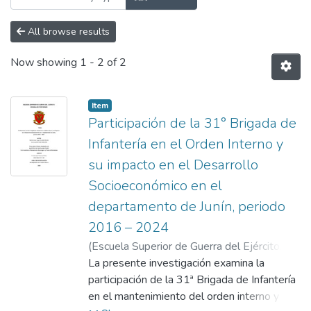
All browse results
Now showing
1 - 2 of 2
Item
Participación de la 31° Brigada de
Infantería en el Orden Interno y
su impacto en el Desarrollo
Socioeconómico en el
departamento de Junín, periodo
2016 – 2024
(
Escuela Superior de Guerra del Ejército.
Escuela de Posgrado
La presente investigación examina la
,
2025-12-11
)
Villasis Rojas, Víctor Hugo
participación de la 31ª Brigada de Infantería
;
Talavera Prado,
Gamaliel Manuel Gustavo
en el mantenimiento del orden interno y su