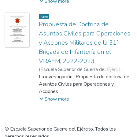
influencia en el desarrollo socioeconómico
Show more
del departamento de Junín entre los años
2016 y 2024. El análisis parte de la
Item
premisa de que la seguridad constituye un
Propuesta de Doctrina de
elemento indispensable para el progreso
Asuntos Civiles para Operaciones
social y económico, especialmente en
y Acciones Militares de la 31ª
territorios donde confluyen amenazas
Brigada de Infantería en el
persistentes como el narcotráfico, la minería
ilegal y la presencia de remanentes
VRAEM, 2022-2023
terroristas. En este contexto, la intervención
(
Escuela Superior de Guerra del Ejército.
militar se consolidó como una herramienta
Escuela de Posgrado
La investigación "Propuesta de doctrina de
,
2025-10-21
)
Carrillo
estratégica del Estado para garantizar la
Espichan, Ricardo Alfonso
Asuntos Civiles para Operaciones y
;
Bejarano Rivera,
estabilidad, aunque sus repercusiones en la
Manuel Alejandro
Acciones
;
Solis Toscano, José Luis
vida de las comunidades han resultado
Militares de la 31ª Brigada de Infantería en
Show more
heterogéneas. El estudio adoptó un
el Vraem, 2022-2023" plantea la
enfoque cualitativo de tipo aplicado y
necesidad de
diseño interpretativo, empleando
fortalecer la relación entre las Fuerzas
entrevistas semiestructuradas, observación
Armadas y la población en un contexto de
© Escuela Superior de Guerra del Ejército. Todos los
participante y análisis documental. La
terrorismo,
derechos reservados.