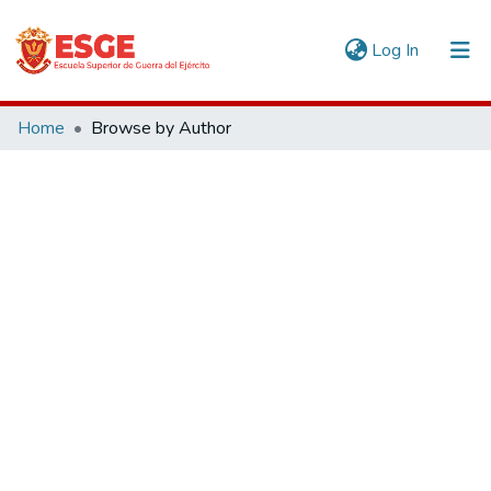
(current)
Log In
Communities & Collections
Home
Browse by Author
All of DSpace