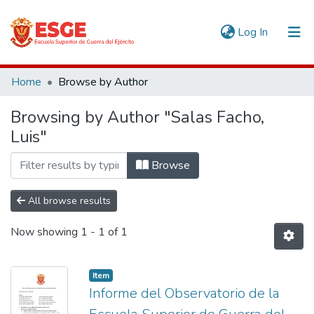
(current)
Log In
Communities & Collections
Home
Browse by Author
All of DSpace
Browsing by Author "Salas Facho,
Luis"
Browse
All browse results
Now showing
1 - 1 of 1
Item
Informe del Observatorio de la