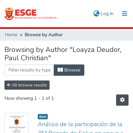
(current)
Log In
Communities & Collections
Home
Browse by Author
All of DSpace
Browsing by Author "Loayza Deudor,
Paul Christian"
Browse
All browse results
Now showing
1 - 1 of 1
Item
Análisis de la participación de la