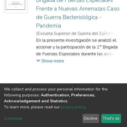
Brigada de Fuerzas Especiales
Frente a Nuevas Amenazas Caso
de Guerra Bacteriológica -
Pandemia
(
Escuela Superior de Guerra del Ejército.
Escuela de Postgrado
En la presente investigación se analizó el
,
2021-03-11
)
Huanilo Tarazona, Ricardo
accionar y la participación de la 1° Brigada
;
Gonzalez Begazo,
Ronal
de Fuerzas Especiales durante las acciones
militares en el establecimiento del orden
Show more
interno durante la pandemia del COVID -19.
Esta gran Unidad ha tenido una participación
muy activa frente a una de las amenazas
más protagónicas y nocivas en el presente
We collect and process your personal information for the
año, la cual continúa asolando a nuestro
following purposes:
Authentication, Preferences,
Acknowledgement and Statistics
.
país.
To learn more, please read our
privacy policy
.
El objetivo de esta investigación fue analizar
DSpace software
copyright © 2002-2026
LYRASIS
la capacidad de respuesta de la 1ª Brigada
Cookie
Privacy
End User
Send
Customize
Decline
That's ok
de Fuerzas Especiales frente a nuevas
settings
policy
Agreement
Feedback