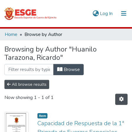
(current)
Log In
Communities & Collections
Home
Browse by Author
All of DSpace
Browsing by Author "Huanilo
Tarazona, Ricardo"
Browse
All browse results
Now showing
1 - 1 of 1
Item
Capacidad de Respuesta de la 1ª