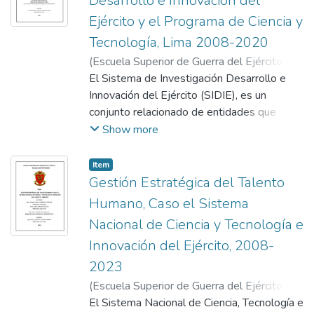
Desarrollo e Innovación del
Ejército y el Programa de Ciencia y
Tecnología, Lima 2008-2020
(
Escuela Superior de Guerra del Ejército.
Escuela de Postgrado
El Sistema de Investigación Desarrollo e
,
2023-10-24
)
Huamani Chirinos, Bruger Gaston
Innovación del Ejército (SIDIE), es un
;
Talavera
Prado, Gamaliel
conjunto relacionado de entidades que
tienen un propósito o misión y realizan
Show more
procesos relacionados con actividades
científicas tecnológicas; en estas
Item
actividades se pueden identificar etapas
Gestión Estratégica del Talento
organizativas, financieras, generación de
Humano, Caso el Sistema
conocimiento, enseñanza, formación, difusión
Nacional de Ciencia y Tecnología e
entre otras. En ese sentido, las capacidades
Innovación del Ejército, 2008-
e infraestructura científico tecnológica del
SIDIE son fundamentales para realizar con
2023
eficiencia y eficacia las actividades de sus
(
Escuela Superior de Guerra del Ejército.
procesos de ciencia y tecnología,
Escuela de Postgrado
El Sistema Nacional de Ciencia, Tecnología e
,
2024-11-22
)