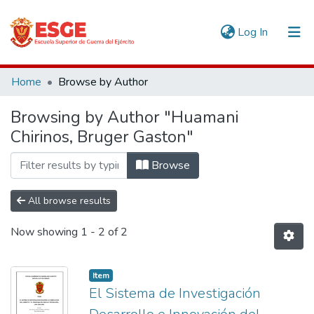
(current)
Log In
Communities & Collections
Home
Browse by Author
All of DSpace
Browsing by Author "Huamani
Chirinos, Bruger Gaston"
Browse
All browse results
Now showing
1 - 2 of 2
Item
El Sistema de Investigación