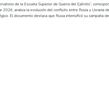
rvatorio de la Escuela Superior de Guerra del Ejército”, correspo
 Holguín, Augusto
;
Ruiz Fernández, Raúl Arturo
;
Apaza Cruz, Mig
e 2026, analiza la evolución del conflicto entre Rusia y Ucrania de
Cristhian Omar
;
Nestares Encinas, Carlos Israel
;
Belon Quispe, Wil
tégico. El documento destaca que Rusia intensificó su campaña 
rior de Guerra del Ejército - Escuela de Posgrado
ía, drones y bombardeos aéreos, especialmente en los ejes de Pok
bido a la resistencia ucraniana.
crania demostró capacidad de adaptación y resiliencia operaciona
ación de unidades industriales integradas y ejecutando ataques p
ansk. Entre los hechos más relevantes se encuentra la destrucci
sos, así como la paralización de una planta metalúrgica clave para 
como principal éxito ucraniano la recuperación de doce asentamie
rivka, acción que permitió a Ucrania retomar la iniciativa táctica 
ancias geopolíticas del conflicto mediante el enfoque PMESII-ET,
tratégicas, el impacto económico de la guerra, la presión sobre la 
peraciones psicológicas y de información. Finalmente, el documen
a guerra prolongada de desgaste, con profundas repercusiones reg