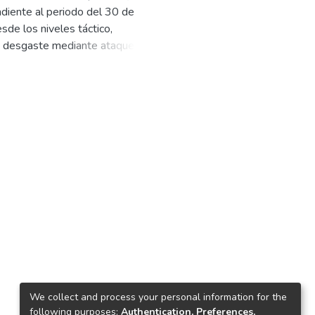
ndiente al periodo del 30 de
uel Ángel
;
Escudero Escudero,
sde los niveles táctico,
liam Roberto
;
Viera Quijano, Erick
de desgaste mediante ataques
rovsk y Kostiantynivka, sin lograr
l, fortaleciendo su defensa aérea
rofundos contra infraestructura
ón de drones Orión, radares y
la industria militar enemiga.
ntos y 480 kilómetros cuadrados en
en el frente sur. Asimismo, se
 señalando la búsqueda ucraniana
infraestructura civil y la
to concluye que el conflicto
ionales y globales.
We collect and process your personal information for the
following purposes:
Authentication, Preferences,