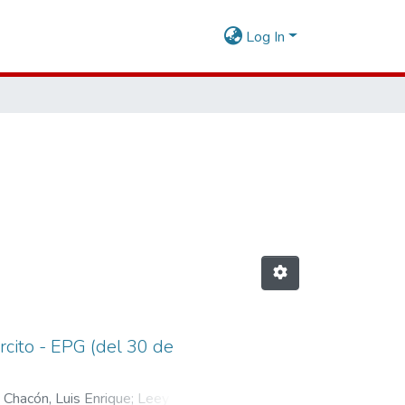
Log In
rcito - EPG (del 30 de
 Chacón, Luis Enrique
;
Leey