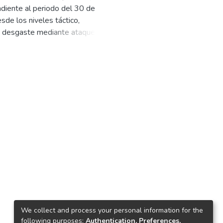
ndiente al periodo del 30 de
uel Ángel
;
Escudero Escudero,
sde los niveles táctico,
liam Roberto
;
Viera Quijano, Erick
de desgaste mediante ataques
rovsk y Kostiantynivka, sin lograr
l, fortaleciendo su defensa aérea
rofundos contra infraestructura
ón de drones Orión, radares y
la industria militar enemiga.
ntos y 480 kilómetros cuadrados en
en el frente sur. Asimismo, se
 señalando la búsqueda ucraniana
infraestructura civil y la
to concluye que el conflicto
ionales y globales.
We collect and process your personal information for the
following purposes:
Authentication, Preferences,