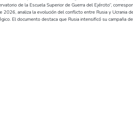
rvatorio de la Escuela Superior de Guerra del Ejército”, correspo
 Holguín, Augusto
;
Ruiz Fernández, Raúl Arturo
;
Apaza Cruz, Mig
e 2026, analiza la evolución del conflicto entre Rusia y Ucrania de
Cristhian Omar
;
Nestares Encinas, Carlos Israel
;
Belon Quispe, Wil
tégico. El documento destaca que Rusia intensificó su campaña 
rior de Guerra del Ejército - Escuela de Posgrado
ía, drones y bombardeos aéreos, especialmente en los ejes de Pok
bido a la resistencia ucraniana.
crania demostró capacidad de adaptación y resiliencia operaciona
ación de unidades industriales integradas y ejecutando ataques p
ansk. Entre los hechos más relevantes se encuentra la destrucci
sos, así como la paralización de una planta metalúrgica clave para 
como principal éxito ucraniano la recuperación de doce asentamie
rivka, acción que permitió a Ucrania retomar la iniciativa táctica 
ancias geopolíticas del conflicto mediante el enfoque PMESII-ET,
tratégicas, el impacto económico de la guerra, la presión sobre la 
peraciones psicológicas y de información. Finalmente, el documen
a guerra prolongada de desgaste, con profundas repercusiones reg