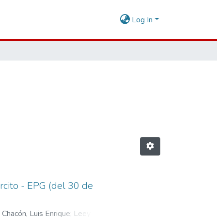
Log In
rcito - EPG (del 30 de
 Chacón, Luis Enrique
;
Leey